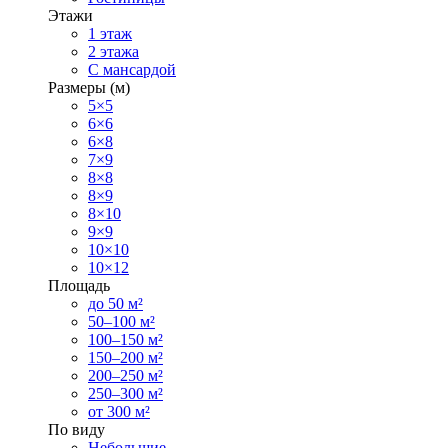
Этажи
1 этаж
2 этажа
С мансардой
Размеры (м)
5×5
6×6
6×8
7×9
8×8
8×9
8×10
9×9
10×10
10×12
Площадь
до 50 м²
50–100 м²
100–150 м²
150–200 м²
200–250 м²
250–300 м²
от 300 м²
По виду
Небольшие