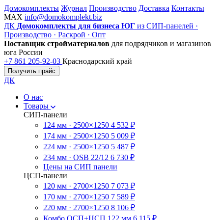
Домокомплекты
Журнал
Производство
Доставка
Контакты
MAX
info@domokomplekt.biz
ДК
Домокомплекты для бизнеса ЮГ
из СИП-панелей ·
Производство · Раскрой · Опт
Поставщик стройматериалов
для подрядчиков и магазинов
юга России
+7 861 205-92-03
Краснодарский край
Получить прайс
ДК
О нас
Товары
СИП-панели
124 мм · 2500×1250
4 532 ₽
174 мм · 2500×1250
5 009 ₽
224 мм · 2500×1250
5 487 ₽
234 мм · OSB 22/12
6 730 ₽
Цены на СИП панели
ЦСП-панели
120 мм · 2700×1250
7 073 ₽
170 мм · 2700×1250
7 589 ₽
220 мм · 2700×1250
8 106 ₽
Комбо ОСП+ЦСП 122 мм
6 115 ₽