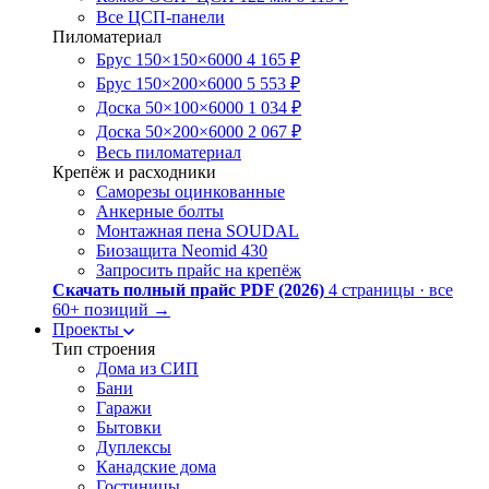
Все ЦСП-панели
Пиломатериал
Брус 150×150×6000
4 165 ₽
Брус 150×200×6000
5 553 ₽
Доска 50×100×6000
1 034 ₽
Доска 50×200×6000
2 067 ₽
Весь пиломатериал
Крепёж и расходники
Саморезы оцинкованные
Анкерные болты
Монтажная пена SOUDAL
Биозащита Neomid 430
Запросить прайс на крепёж
Скачать полный прайс PDF (2026)
4 страницы · все
60+ позиций
→
Проекты
Тип строения
Дома из СИП
Бани
Гаражи
Бытовки
Дуплексы
Канадские дома
Гостиницы