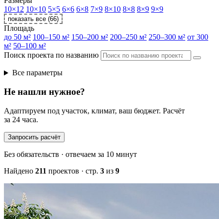
Размеры
10×12
10×10
5×5
6×6
6×8
7×9
8×10
8×8
8×9
9×9
показать все (66)
Площадь
до 50 м²
100–150 м²
150–200 м²
200–250 м²
250–300 м²
от 300
м²
50–100 м²
Поиск проекта по названию
Все параметры
Не нашли нужное?
Адаптируем под участок, климат, ваш бюджет. Расчёт
за 24 часа.
Запросить расчёт
Без обязательств · отвечаем за 10 минут
Найдено
211
проектов · стр.
3
из
9