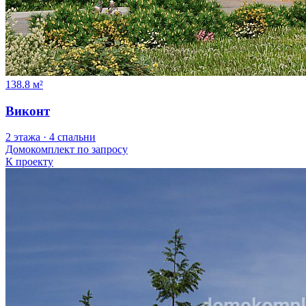
138.8 м²
Виконт
2 этажа · 4 спальни
Домокомплект
по запросу