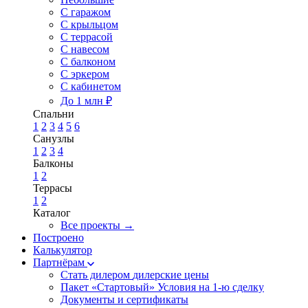
С гаражом
С крыльцом
С террасой
С навесом
С балконом
С эркером
С кабинетом
До 1 млн ₽
Спальни
1
2
3
4
5
6
Санузлы
1
2
3
4
Балконы
1
2
Террасы
1
2
Каталог
Все проекты →
Построено
Калькулятор
Партнёрам
Стать дилером
дилерские цены
Пакет «Стартовый»
Условия на 1-ю сделку
Документы и сертификаты