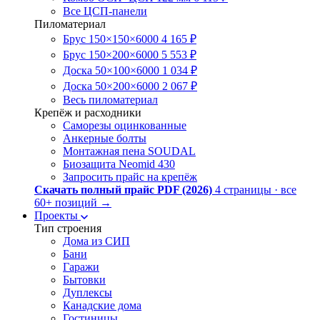
Все ЦСП-панели
Пиломатериал
Брус 150×150×6000
4 165 ₽
Брус 150×200×6000
5 553 ₽
Доска 50×100×6000
1 034 ₽
Доска 50×200×6000
2 067 ₽
Весь пиломатериал
Крепёж и расходники
Саморезы оцинкованные
Анкерные болты
Монтажная пена SOUDAL
Биозащита Neomid 430
Запросить прайс на крепёж
Скачать полный прайс PDF (2026)
4 страницы · все
60+ позиций
→
Проекты
Тип строения
Дома из СИП
Бани
Гаражи
Бытовки
Дуплексы
Канадские дома
Гостиницы