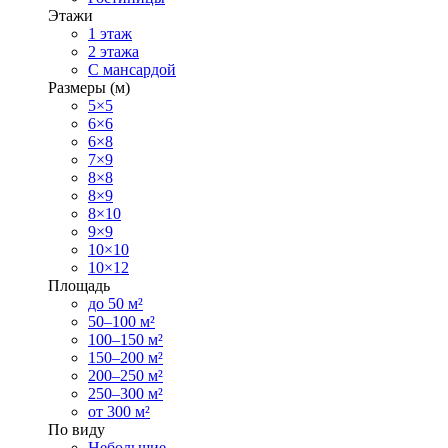
Этажи
1 этаж
2 этажа
С мансардой
Размеры (м)
5×5
6×6
6×8
7×9
8×8
8×9
8×10
9×9
10×10
10×12
Площадь
до 50 м²
50–100 м²
100–150 м²
150–200 м²
200–250 м²
250–300 м²
от 300 м²
По виду
Небольшие