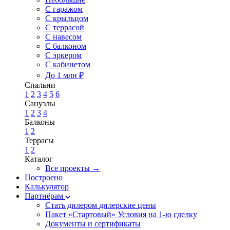
С гаражом
С крыльцом
С террасой
С навесом
С балконом
С эркером
С кабинетом
До 1 млн ₽
Спальни
1
2
3
4
5
6
Санузлы
1
2
3
4
Балконы
1
2
Террасы
1
2
Каталог
Все проекты →
Построено
Калькулятор
Партнёрам
Стать дилером
дилерские цены
Пакет «Стартовый»
Условия на 1-ю сделку
Документы и сертификаты