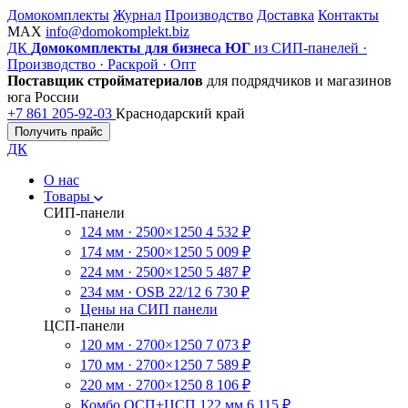
Домокомплекты
Журнал
Производство
Доставка
Контакты
MAX
info@domokomplekt.biz
ДК
Домокомплекты для бизнеса ЮГ
из СИП-панелей ·
Производство · Раскрой · Опт
Поставщик стройматериалов
для подрядчиков и магазинов
юга России
+7 861 205-92-03
Краснодарский край
Получить прайс
ДК
О нас
Товары
СИП-панели
124 мм · 2500×1250
4 532 ₽
174 мм · 2500×1250
5 009 ₽
224 мм · 2500×1250
5 487 ₽
234 мм · OSB 22/12
6 730 ₽
Цены на СИП панели
ЦСП-панели
120 мм · 2700×1250
7 073 ₽
170 мм · 2700×1250
7 589 ₽
220 мм · 2700×1250
8 106 ₽
Комбо ОСП+ЦСП 122 мм
6 115 ₽