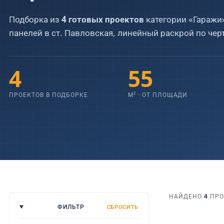
Подборка из
4 готовых проектов
категории «Гаражи
Скачать полный прайс PDF (2026)
панелей в ст. Павловская, линейный раскрой по чер
СПАЛЬНИ
САНУЗЛЫ
4 страницы · все 60+ позиций
1
2
3
4
5
6
1
2
3
4
4
55
ПРОЕКТОВ В ПОДБОРКЕ
М² · ОТ ПЛОЩАДИ
НАЙДЕНО
4
ПРОЕ
ФИЛЬТР
СБРОСИТЬ