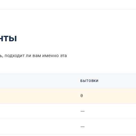
анты
, подходит ли вам именно эта
И
БЫТОВКИ
0
—
—