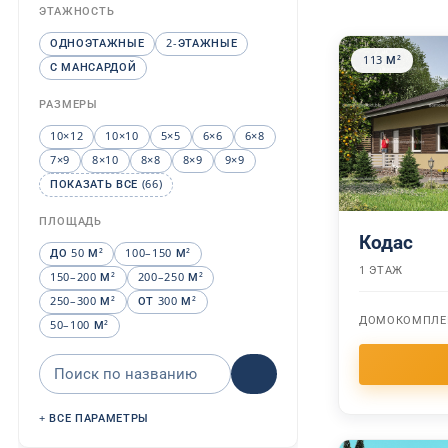
ЭТАЖНОСТЬ
ОДНОЭТАЖНЫЕ
2-ЭТАЖНЫЕ
113 М²
С МАНСАРДОЙ
РАЗМЕРЫ
10×12
10×10
5×5
6×6
6×8
7×9
8×10
8×8
8×9
9×9
ПОКАЗАТЬ ВСЕ (66)
ПЛОЩАДЬ
Кодас
ДО 50 М²
100–150 М²
1 ЭТАЖ
150–200 М²
200–250 М²
250–300 М²
ОТ 300 М²
ДОМОКОМПЛЕ
50–100 М²
Поиск проекта по названию
ВСЕ ПАРАМЕТРЫ