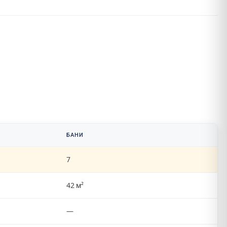
БАНИ
7
42 м²
—