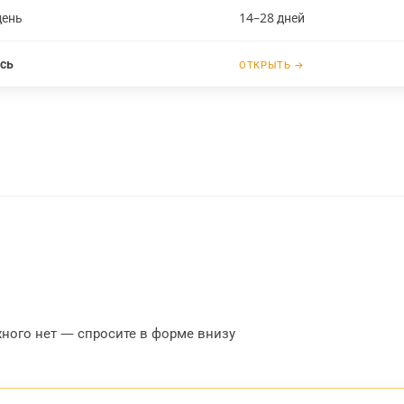
день
14–28 дней
сь
ОТКРЫТЬ →
жного нет — спросите в форме внизу