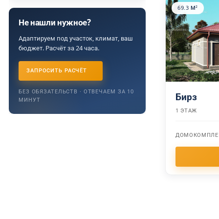
69.3 М²
Не нашли нужное?
Адаптируем под участок, климат, ваш
бюджет. Расчёт за 24 часа.
ЗАПРОСИТЬ РАСЧЁТ
БЕЗ ОБЯЗАТЕЛЬСТВ · ОТВЕЧАЕМ ЗА 10
Бирз
МИНУТ
1 ЭТАЖ
ДОМОКОМПЛЕ