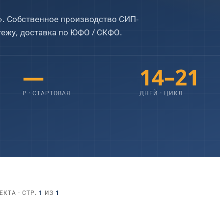
10×10
10×12
». Собственное производство СИП-
тежу, доставка по ЮФО / СКФО.
БАЛКОНЫ
ТЕРРАСЫ
1
2
1
2
—
14–21
₽ · СТАРТОВАЯ
ДНЕЙ · ЦИКЛ
КТА · СТР.
1
ИЗ
1