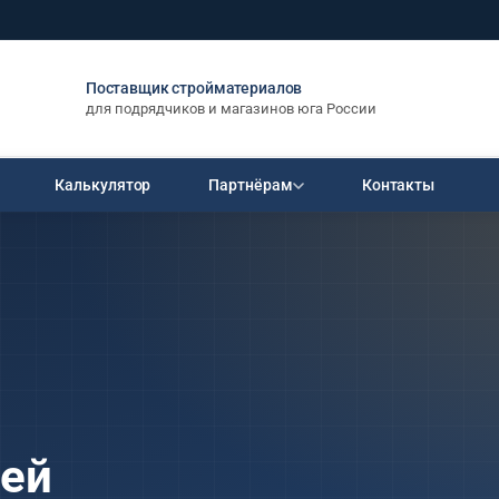
Поставщик стройматериалов
для подрядчиков и магазинов юга России
Калькулятор
Партнёрам
Контакты
РАЗМЕРЫ (М)
ПЛОЩАДЬ
Стать дилером
дилерские цены
ЛИ
ПИЛОМАТЕРИАЛ
5×5
до 50 м²
×1250
Брус 150×150×6000
Пакет
Условия на 1-ю сделку
6×6
50–100 м²
4 165 ₽
«Стартовый»
6×8
100–150 м²
×1250
Брус 150×200×6000
Документы и сертификаты
7×9
5 553 ₽
150–200 м²
8×8
200–250 м²
×1250
Доска 50×100×6000
1 034 ₽
8×9
250–300 м²
СП 122 мм
Доска 50×200×6000
8×10
от 300 м²
лей
2 067 ₽
9×9
ели
Весь пиломатериал