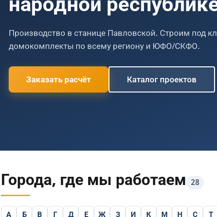
народной республик
Скачать полный прайс PDF (2026)
Производство в станице Павловской. Строим под к
СПАЛЬНИ
САНУЗЛЫ
4 страницы · все 60+ позиций
домокомплекты по всему региону и ЮФО/СКФО.
1
2
3
4
5
6
1
2
3
4
Заказать расчёт
Каталог проектов
Города, где мы работаем
28
А
Б
В
Г
Д
Е
Ж
З
И
К
М
Н
С
Т