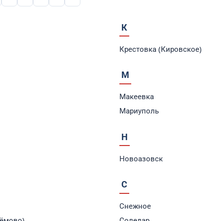
К
Крестовка (Кировское)
М
Макеевка
Мариуполь
Н
Новоазовск
С
Снежное
тёмово)
Соледар