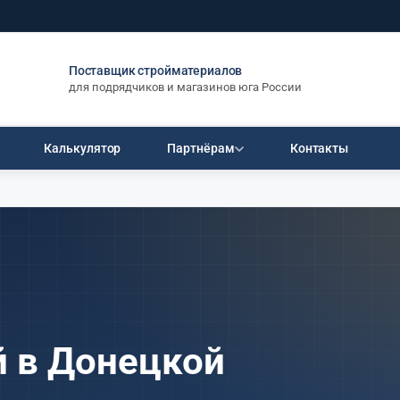
Поставщик стройматериалов
для подрядчиков и магазинов юга России
Калькулятор
Партнёрам
Контакты
РАЗМЕРЫ (М)
ПЛОЩАДЬ
Стать дилером
дилерские цены
ЛИ
ПИЛОМАТЕРИАЛ
5×5
до 50 м²
×1250
Брус 150×150×6000
Пакет
Условия на 1-ю сделку
6×6
50–100 м²
4 165 ₽
«Стартовый»
6×8
100–150 м²
×1250
Брус 150×200×6000
Документы и сертификаты
7×9
5 553 ₽
150–200 м²
8×8
200–250 м²
×1250
Доска 50×100×6000
1 034 ₽
8×9
250–300 м²
й в Донецкой
СП 122 мм
Доска 50×200×6000
8×10
от 300 м²
2 067 ₽
9×9
ели
Весь пиломатериал