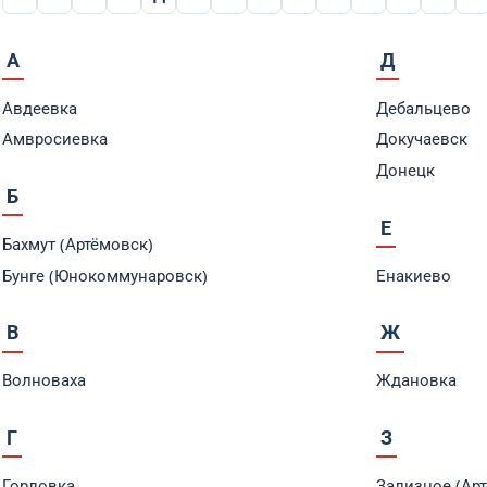
А
Д
Авдеевка
Дебальцево
Амвросиевка
Докучаевск
Донецк
Б
Е
Бахмут (Артёмовск)
Бунге (Юнокоммунаровск)
Енакиево
В
Ж
Волноваха
Ждановка
Г
З
Горловка
Зализное (Ар