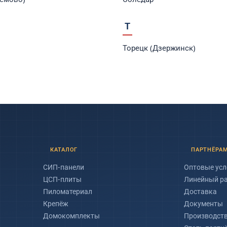
Т
Торецк (Дзержинск)
КАТАЛОГ
ПАРТНЁРА
СИП-панели
Оптовые усл
ЦСП-плиты
Линейный р
Пиломатериал
Доставка
Крепёж
Документы
Домокомплекты
Производст