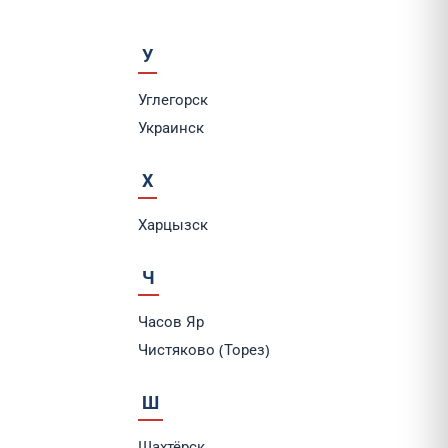
У
Углегорск
Украинск
Х
Харцызск
Ч
Часов Яр
Чистяково (Торез)
Ш
Шахтёрск