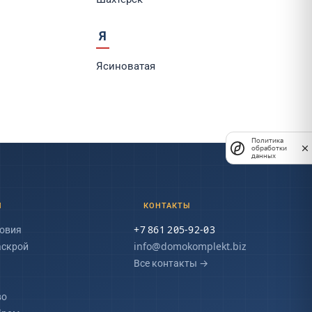
Я
Ясиноватая
Политика
обработки
данных
М
КОНТАКТЫ
овия
+7 861 205-92-03
аскрой
info@domokomplekt.biz
Все контакты
→
во