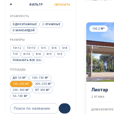
ФИЛЬТР
СБРОСИТЬ
ЭТАЖНОСТЬ
ОДНОЭТАЖНЫЕ
2-ЭТАЖНЫЕ
162.2 М²
С МАНСАРДОЙ
РАЗМЕРЫ
10×12
10×10
5×5
6×6
6×8
7×9
8×10
8×8
8×9
9×9
ПОКАЗАТЬ ВСЕ (66)
ПЛОЩАДЬ
ДО 50 М²
100–150 М²
150–200 М²
200–250 М²
Лиотар
250–300 М²
ОТ 300 М²
50–100 М²
2 ЭТАЖА
Поиск проекта по названию
ДОМОКОМПЛЕ