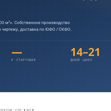
10×10
10×12
БАЛКОНЫ
ТЕРРАСЫ
00 м²». Собственное производство
1
2
1
2
 чертежу, доставка по ЮФО / СКФО.
—
14–21
₽ · СТАРТОВАЯ
ДНЕЙ · ЦИКЛ
ЕКТОВ · СТР.
1
ИЗ
2