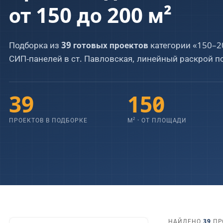
от 150 до 200 м²
Скачать полный прайс PDF (2026)
СПАЛЬНИ
САНУЗЛЫ
4 страницы · все 60+ позиций
Подборка из
39 готовых проектов
категории «150–2
1
2
3
4
5
6
1
2
3
4
СИП-панелей в ст. Павловская, линейный раскрой по
39
150
ПРОЕКТОВ В ПОДБОРКЕ
М² · ОТ ПЛОЩАДИ
НАЙДЕНО
39
ПРО