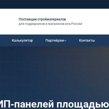
Поставщик стройматериалов
для подрядчиков и магазинов юга России
Калькулятор
Партнёрам
Контакты
РАЗМЕРЫ (М)
ПЛОЩАДЬ
Стать дилером
дилерские цены
ЛИ
ПИЛОМАТЕРИАЛ
5×5
до 50 м²
×1250
Брус 150×150×6000
Пакет
Условия на 1-ю сделку
6×6
50–100 м²
4 165 ₽
«Стартовый»
6×8
100–150 м²
×1250
Брус 150×200×6000
Документы и сертификаты
7×9
5 553 ₽
150–200 м²
8×8
200–250 м²
×1250
Доска 50×100×6000
1 034 ₽
8×9
250–300 м²
СП 122 мм
Доска 50×200×6000
8×10
от 300 м²
ИП-панелей площадью
2 067 ₽
9×9
ели
Весь пиломатериал