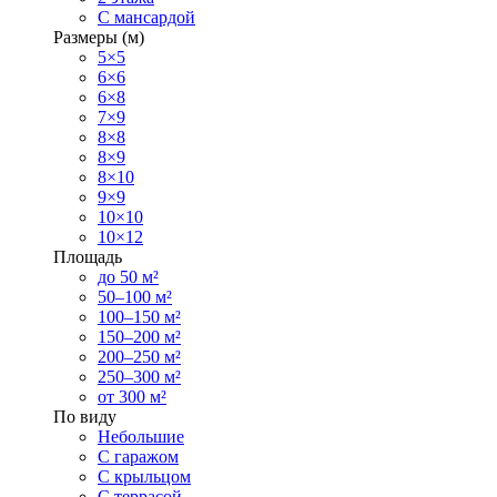
С мансардой
Размеры (м)
5×5
6×6
6×8
7×9
8×8
8×9
8×10
9×9
10×10
10×12
Площадь
до 50 м²
50–100 м²
100–150 м²
150–200 м²
200–250 м²
250–300 м²
от 300 м²
По виду
Небольшие
С гаражом
С крыльцом
С террасой