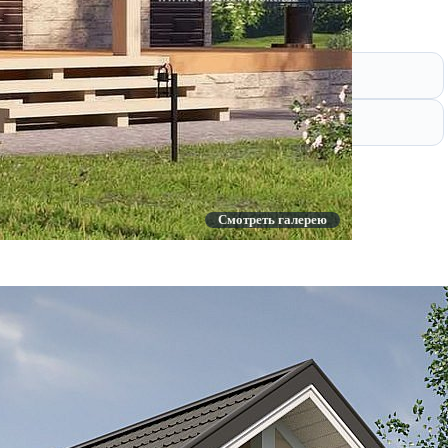
борки коробки дома и крыши (сухой, строганный,
ндамента.
дят в стоимость.
Смотреть галерею