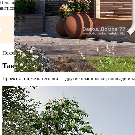
Цена домокомплекта включает: СИП-панели, раскроенные по про
антисептированный). Крепёж и все метизы входят в стоимость.
СИП-панели по проекту
Раскроены и промаркированы под ваш проект — готовы к монта
Коробка дома и крыша
Пиломатериал для сборки коробки дома и крыши: сухой, строган
Похожие проекты
Также смотрят
Проекты той же категории — другие планировки, площади и к