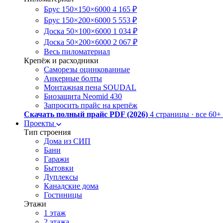
Брус 150×150×6000
4 165 ₽
Брус 150×200×6000
5 553 ₽
Доска 50×100×6000
1 034 ₽
Доска 50×200×6000
2 067 ₽
Весь пиломатериал
Крепёж и расходники
Саморезы оцинкованные
Анкерные болты
Монтажная пена SOUDAL
Биозащита Neomid 430
Запросить прайс на крепёж
Скачать полный прайс PDF (2026)
4 страницы · все 60
Проекты
Тип строения
Дома из СИП
Бани
Гаражи
Бытовки
Дуплексы
Канадские дома
Гостиницы
Этажи
1 этаж
2 этажа