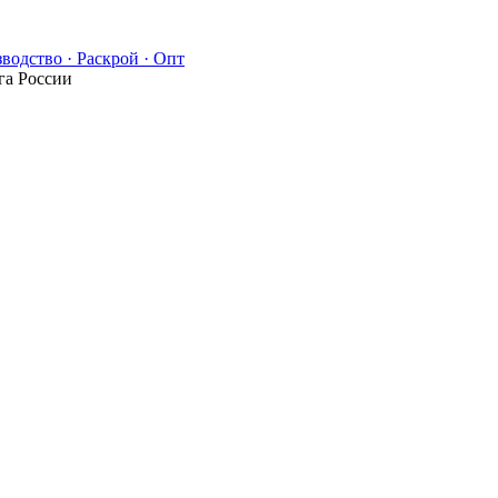
водство · Раскрой · Опт
га России