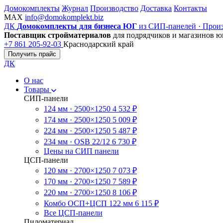
Домокомплекты
Журнал
Производство
Доставка
Контакты
MAX
info@domokomplekt.biz
ДК
Домокомплекты для бизнеса ЮГ
из СИП-панелей · Произ
Поставщик стройматериалов
для подрядчиков и магазинов ю
+7 861 205-92-03
Краснодарский край
Получить прайс
ДК
О нас
Товары
СИП-панели
124 мм · 2500×1250
4 532 ₽
174 мм · 2500×1250
5 009 ₽
224 мм · 2500×1250
5 487 ₽
234 мм · OSB 22/12
6 730 ₽
Цены на СИП панели
ЦСП-панели
120 мм · 2700×1250
7 073 ₽
170 мм · 2700×1250
7 589 ₽
220 мм · 2700×1250
8 106 ₽
Комбо ОСП+ЦСП 122 мм
6 115 ₽
Все ЦСП-панели
Пиломатериал