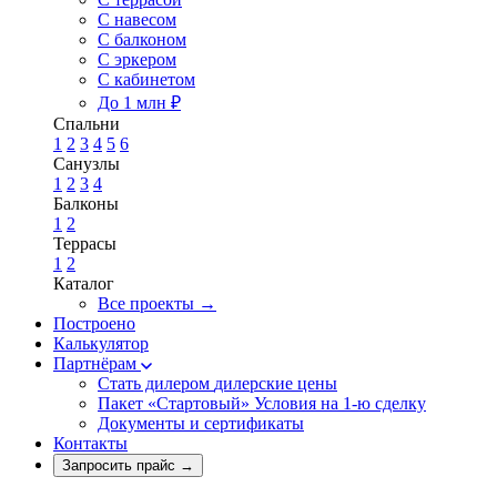
С навесом
С балконом
С эркером
С кабинетом
До 1 млн ₽
Спальни
1
2
3
4
5
6
Санузлы
1
2
3
4
Балконы
1
2
Террасы
1
2
Каталог
Все проекты →
Построено
Калькулятор
Партнёрам
Стать дилером
дилерские цены
Пакет «Стартовый»
Условия на 1-ю сделку
Документы и сертификаты
Контакты
Запросить прайс
→