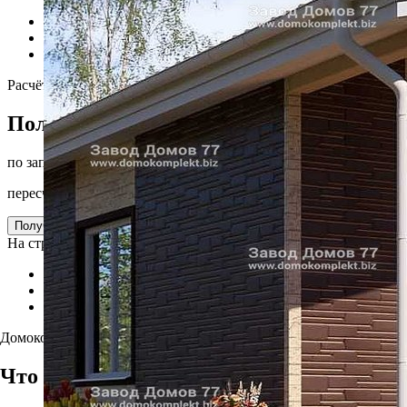
Кабинет
СИП-панели
Терраса
Расчёт за 24 часа
Получить точную цену
по запросу
пересчитаем под ваш участок за 24 часа
Открыть калькулятор
Получить расчёт
На странице
О проекте
Комплектации и цены
Похожие проекты
Домокомплект
Что входит и сколько стоит