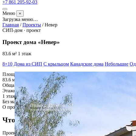
+7 861 205-92-03
Меню
×
Загрузка меню…
Главная
/
Проекты
/
Невер
СИП-дом · проект
Проект дома «Невер»
83.6 м²
1 этаж
8×10
Дома из СИП
С крыльцом
Канадские дома
Небольшие
Од
Площадь
83.6
м²
Общая площадь дома
Этажность
1
этаж
Без мансарды
О проекте
Что важно знать о «Невер»
Проект одноэтажного дома из СИП-панелей 83,6 м², 10,2 × 8,2 