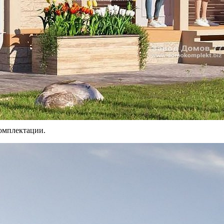
екту, пиломатериал на обвязку фундамента, пиломатериал для с
Обвязка фундамента
жу.
Пиломатериал на обвязку фу
Крепёж и метизы
ный, антисептированный.
Весь крепёж и все метизы вхо
Узнать цену домокомплекта
омплектации.