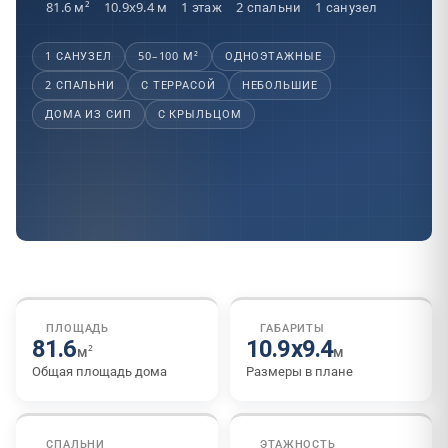
81.6 м²
10.9x9.4 м
1 этаж
2 спальни
1 санузел
1 САНУЗЕЛ
50–100 М²
ОДНОЭТАЖНЫЕ
2 СПАЛЬНИ
С ТЕРРАСОЙ
НЕБОЛЬШИЕ
ДОМА ИЗ СИП
С КРЫЛЬЦОМ
СИП ПАНЕЛИ
ПЛОЩАДЬ
ГАБАРИТЫ
Смотреть галерею
81.6
10.9x9.4
м²
м
Общая площадь дома
Размеры в плане
СПАЛЬНИ
ЭТАЖНОСТЬ