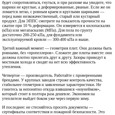
будет сопротивляться, гнуться, и при разломе вы увидите, что
шарики не круглые, а деформированные, рваные. Если же он
ломается легко, с ровным краем и круглыми шариками —
перед вами низкокачественный, старый или кустарный
продукт. Для ЭППС смотрите на показатель прочности на
сжатие при 10 % деформации. Он измеряется в килопаскалях
(кПа) или мегапаскалях (МПа). Для пола по грунту
достаточно 200-250 кПа, для фундамента или
эксплуатируемой кровли — 300-400 кПа и выше.
Третий важный момент — геометрия плит. Они должны быть
ровными, без «пропеллеров». Сложите две плиты вместе: они
должны плотно прилегать друг к другу. Зазоры приведут к
мостикам холода и сводят на нет всю эффективность
утепления.
Четвертое — производитель. Работайте с проверенными
брендами. У крупных заводов строже контроль качества,
стабильнее геометрия и заявленные характеристики. Не
гонитесь за непонятно откуда взявшимся «ноунеймом»,
который стоит в полтора раза дешевле. Экономия на
утеплителе выйдет боком уже через первую зиму.
И последнее: не стесняйтесь просить документы —
сертификаты соответствия и пожарной безопасности. Это