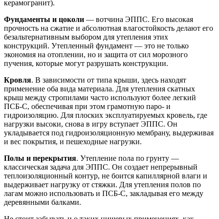
керамогранит).
Фундаменты и цоколи
— вотчина ЭППС. Его высокая
прочность на сжатие и абсолютная влагостойкость делают его
безальтернативным выбором для утепления этих
конструкций. Утепленный фундамент — это не только
экономия на отоплении, но и защита от сил морозного
пучения, которые могут разрушать конструкции.
Кровля
. В зависимости от типа крыши, здесь находят
применение оба вида материала. Для утепления скатных
крыш между стропилами часто используют более легкий
ПСБ-С, обеспечивая при этом грамотную паро- и
гидроизоляцию. Для плоских эксплуатируемых кровель, где
нагрузки высоки, снова в игру вступает ЭППС. Он
укладывается под гидроизоляционную мембрану, выдерживая
и вес покрытия, и пешеходные нагрузки.
Полы и перекрытия
. Утепление пола по грунту —
классическая задача для ЭППС. Он создает непрерывный
теплоизоляционный контур, не боится капиллярной влаги и
выдерживает нагрузку от стяжки. Для утепления полов по
лагам можно использовать и ПСБ-С, закладывая его между
деревянными балками.
Не стоит забывать и о таких нишевых применениях, как