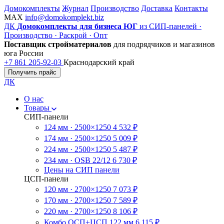
Домокомплекты
Журнал
Производство
Доставка
Контакты
MAX
info@domokomplekt.biz
ДК
Домокомплекты для бизнеса ЮГ
из СИП-панелей ·
Производство · Раскрой · Опт
Поставщик стройматериалов
для подрядчиков и магазинов
юга России
+7 861 205-92-03
Краснодарский край
Получить прайс
ДК
О нас
Товары
СИП-панели
124 мм · 2500×1250
4 532 ₽
174 мм · 2500×1250
5 009 ₽
224 мм · 2500×1250
5 487 ₽
234 мм · OSB 22/12
6 730 ₽
Цены на СИП панели
ЦСП-панели
120 мм · 2700×1250
7 073 ₽
170 мм · 2700×1250
7 589 ₽
220 мм · 2700×1250
8 106 ₽
Комбо ОСП+ЦСП 122 мм
6 115 ₽