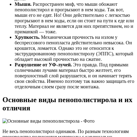
Мыши.
Распространен миф, что мыши обожают
пенополистирол и прогрызают в нем ходы. Так вот,
мыши его не едят. Но! Они действительно с легкостью
прогрызают в нем ходы, если он стоит на пути к еде или
теплу. Материал не является для них препятствием, но и
приманкой — тоже.
Хрупкость.
Механическая прочность на излом у
беспрессового пенопласта действительно невысока. Он
крошится, ломается. Однако это не относится к
экструдированному пенополистиролу (ЭППС), который
обладает высокой прочностью на сжатие.
Разрушение от УФ-лучей.
Это правда. Под прямыми
солнечными лучами материал быстро желтеет, его
поверхностный слой разрушается, и он начинает терять
свои свойства. Именно поэтому так важно защищать его
отделочным слоем сразу после монтажа.
Основные виды пенополистирола и их
отличия
Не весь пенополистирол одинаков. По разным технологиям
производства получаются материалы с кардинально