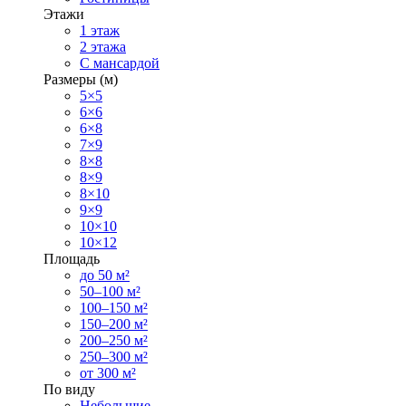
Этажи
1 этаж
2 этажа
С мансардой
Размеры (м)
5×5
6×6
6×8
7×9
8×8
8×9
8×10
9×9
10×10
10×12
Площадь
до 50 м²
50–100 м²
100–150 м²
150–200 м²
200–250 м²
250–300 м²
от 300 м²
По виду
Небольшие