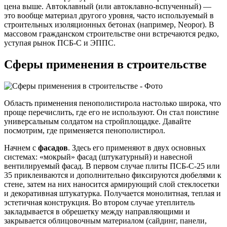
цена выше. Автоклавный (или автоклавно-вспученный) —
это вообще материал другого уровня, часто используемый в
строительных изоляционных бетонах (например, Neopor). В
массовом гражданском строительстве они встречаются редко,
уступая рынок ПСБ-С и ЭППС.
Сферы применения в строительстве
Область применения пенополистирола настолько широка, что
проще перечислить, где его не используют. Он стал поистине
универсальным солдатом на стройплощадке. Давайте
посмотрим, где применяется пенополистирол.
Начнем с
фасадов
. Здесь его применяют в двух основных
системах: «мокрый» фасад (штукатурный) и навесной
вентилируемый фасад. В первом случае плиты ПСБ-С-25 или
35 приклеиваются и дополнительно фиксируются дюбелями к
стене, затем на них наносится армирующий слой стеклосетки
и декоративная штукатурка. Получается монолитная, теплая и
эстетичная конструкция. Во втором случае утеплитель
закладывается в обрешетку между направляющими и
закрывается облицовочным материалом (сайдинг, панели,