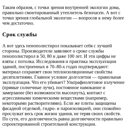
Таким образом, с точки зрения внутренней экологии дома,
правильно смонтированный утеплитель безопасен. А вот с
точки зрения глобальной экологии — вопросов к нему более
чем достаточно.
Срок службы
А вот здесь пенополистирол показывает себя с лучшей
стороны. Производители заявляют о сроке службы
пенополистирол в 50, 80 и даже 100 лет. И эти цифры не
взяты с потолка. Исследования и практика эксплуатации
зданий, построенных в 70–80-х годах подтверждают:
материал сохраняет свои теплоизоляционные свойства
десятилетиями. Главное условие долголетия — правильная
эксплуатация. Что его убивает? Ультрафиолетовое излучение
(прямые солнечные лучи), постоянное намокание и
замерзание (без возможности высохнуть), контакт с
агрессивными химическими веществами (например,
некоторыми растворителями). Если же плиты защищены
фасадной отделкой, гидро- и пароизоляцией, они спокойно
прослужат весь срок жизни здания, не теряя своих свойств.
По сути, его долговечность равна долговечности правильно
спроектированной строительной конструкции.