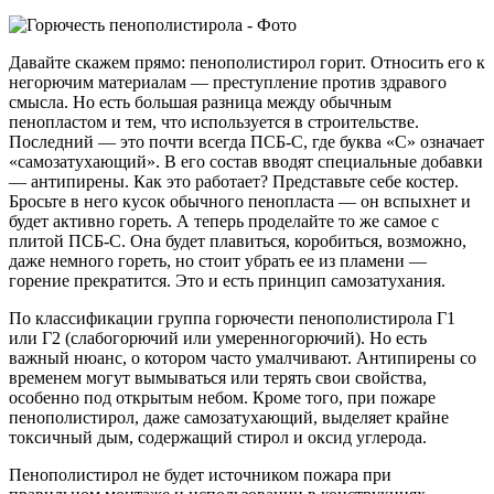
Давайте скажем прямо: пенополистирол горит. Относить его к
негорючим материалам — преступление против здравого
смысла. Но есть большая разница между обычным
пенопластом и тем, что используется в строительстве.
Последний — это почти всегда ПСБ-С, где буква «С» означает
«самозатухающий». В его состав вводят специальные добавки
— антипирены. Как это работает? Представьте себе костер.
Бросьте в него кусок обычного пенопласта — он вспыхнет и
будет активно гореть. А теперь проделайте то же самое с
плитой ПСБ-С. Она будет плавиться, коробиться, возможно,
даже немного гореть, но стоит убрать ее из пламени —
горение прекратится. Это и есть принцип самозатухания.
По классификации группа горючести пенополистирола Г1
или Г2 (слабогорючий или умеренногорючий). Но есть
важный нюанс, о котором часто умалчивают. Антипирены со
временем могут вымываться или терять свои свойства,
особенно под открытым небом. Кроме того, при пожаре
пенополистирол, даже самозатухающий, выделяет крайне
токсичный дым, содержащий стирол и оксид углерода.
Пенополистирол не будет источником пожара при