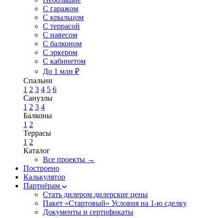
С гаражом
С крыльцом
С террасой
С навесом
С балконом
С эркером
С кабинетом
До 1 млн ₽
Спальни
1
2
3
4
5
6
Санузлы
1
2
3
4
Балконы
1
2
Террасы
1
2
Каталог
Все проекты →
Построено
Калькулятор
Партнёрам
Стать дилером
дилерские цены
Пакет «Стартовый»
Условия на 1-ю сделку
Документы и сертификаты