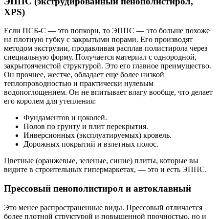
ЭППС (экструдированный пенополистирол,
XPS)
Если ПСБ-С — это попкорн, то ЭППС — это больше похоже
на плотную губку с закрытыми порами. Его производят
методом экструзии, продавливая расплав полистирола через
специальную форму. Получается материал с однородной,
закрытоячеистой структурой. Это его главное преимущество.
Он прочнее, жестче, обладает еще более низкой
теплопроводностью и практически нулевым
водопоглощением. Он не впитывает влагу вообще, что делает
его королем для утепления:
Фундаментов и цоколей.
Полов по грунту и плит перекрытия.
Инверсионных (эксплуатируемых) кровель.
Дорожных покрытий и взлетных полос.
Цветные (оранжевые, зеленые, синие) плиты, которые вы
видите в строительных гипермаркетах, — это и есть ЭППС.
Прессовый пенополистирол и автоклавный
Это менее распространенные виды. Прессовый отличается
более плотной структурой и повышенной прочностью, но и