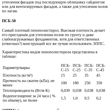
утепления фасадов под последующую облицовку сайдингом
или для вентилируемых фасадов, а также для утепления полов
по лагам.
ПСБ-50
Самый плотный пенополистирол. Высокая плотность делает
его пригодным для утепления полов по грунту и даже
слабонагружаемых фундаментов, хотя для ответственных
(отвесных?) конструкций все же лучше использовать ЭППС.
Характеристика видов пенополистирола представлена в
таблице:
ПСБ-
ПСБ-
ПСБ-
ПСБ-
Параметр/марка
С-15
С-25
С-35
С-45
Плотность (кг/м³)
15
25
35
45
Прочность на сжатие (кПа), не
100
180
250
350
менее
Теплопроводность (Вт/м·К)
0,039
0,038
0,038
0,038
Водопоглощение за 24 часа ( %
1,5
1,0
0,5
0,2
по объему), не более