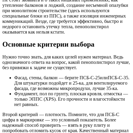
утепление балконов и лоджий, создание несъемной опалубки
при монолитном строительстве (здесь используются
специальные блоки из ППС), а также изоляция инженерных
коммуникаций. Везде, где требуется эффективно, быстро и
недорого остановить утечку тепла, пенополистирол
оказывается как нельзя кстати.
Основные критерии выбора
Нужно точно знать, для каких целей нужен материал. Ведь
однозначного ответа на вопрос, какой пенополистирол лучше,
без привязки к задаче не существует.
Фасад, стены, балкон — берите ПСБ-С-25илиПСБ-С-35.
Для штукатурки подойдет и 25-ка, для вентилируемого
фасада, где возможны микропродухи, лучше 35-ка.
Фундамент, пол по грунту, плоская кровля, отмостка —
только ЭППС (XPS). Его прочности и влагостойкости
нет равных.
Второй критерий — плотность. Помните, что для ПСБ-С
цифра в маркировке — это условный показатель. Более
надежный способ проверить — взять в руку плиту и
попробовать отломить кусок от края. Качественный материал