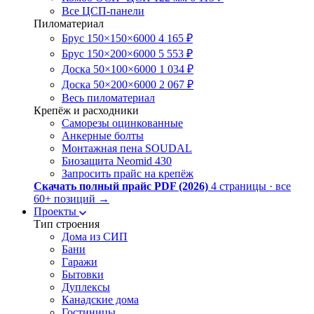
Все ЦСП-панели
Пиломатериал
Брус 150×150×6000
4 165 ₽
Брус 150×200×6000
5 553 ₽
Доска 50×100×6000
1 034 ₽
Доска 50×200×6000
2 067 ₽
Весь пиломатериал
Крепёж и расходники
Саморезы оцинкованные
Анкерные болты
Монтажная пена SOUDAL
Биозащита Neomid 430
Запросить прайс на крепёж
Скачать полный прайс PDF (2026)
4 страницы · все
60+ позиций
→
Проекты
Тип строения
Дома из СИП
Бани
Гаражи
Бытовки
Дуплексы
Канадские дома
Гостиницы