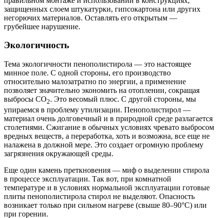
правильном монтаже и использовании в конструкциях,
защищенных слоем штукатурки, гипсокартона или других
негорючих материалов. Оставлять его открытым —
грубейшее нарушение.
Экологичность
Тема экологичности пенополистирола — это настоящее
минное поле. С одной стороны, его производство
относительно малозатратно по энергии, а применение
позволяет значительно экономить на отоплении, сокращая
выбросы CO
. Это весомый плюс. С другой стороны, мы
2
упираемся в проблему утилизации. Пенополистирол —
материал очень долговечный и в природной среде разлагается
столетиями. Сжигание в обычных условиях чревато выбросом
вредных веществ, а переработка, хоть и возможна, все еще не
налажена в должной мере. Это создает огромную проблему
загрязнения окружающей среды.
Еще один камень преткновения — миф о выделении стирола
в процессе эксплуатации. Так вот, при комнатной
температуре и в условиях нормальной эксплуатации готовые
плиты пенополистирола стирол не выделяют. Опасность
возникает только при сильном нагреве (свыше 80–90°C) или
при горении.