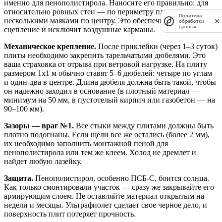
именно для пенополистирола. Наносите его правильно: для
относительно ровных стен — по периметру плиты и
Политика
несколькими маяками по центру. Это обеспечит надежное
обработки
данных
сцепление и исключит воздушные карманы.
Механическое крепление.
После приклейки (через 1–3 суток)
плиты необходимо закрепить тарельчатыми дюбелями. Это
ваша страховка от отрыва при ветровой нагрузке. На плиту
размером 1х1 м обычно ставят 5–6 дюбелей: четыре по углам
и один-два в центре. Длина дюбеля должна быть такой, чтобы
он надежно заходил в основание (в плотный материал —
минимум на 50 мм, в пустотелый кирпич или газобетон — на
90–100 мм).
Зазоры — враг №1.
Все стыки между плитами должны быть
плотно подогнаны. Если щели все же остались (более 2 мм),
их необходимо заполнить монтажной пеной для
пенополистирола или тем же клеем. Холод не дремлет и
найдет любую лазейку.
Защита.
Пенополистирол, особенно ПСБ-С, боится солнца.
Как только смонтировали участок — сразу же закрывайте его
армирующим слоем. Не оставляйте материал открытым на
недели и месяцы. Ультрафиолет сделает свое черное дело, и
поверхность плит потеряет прочность.