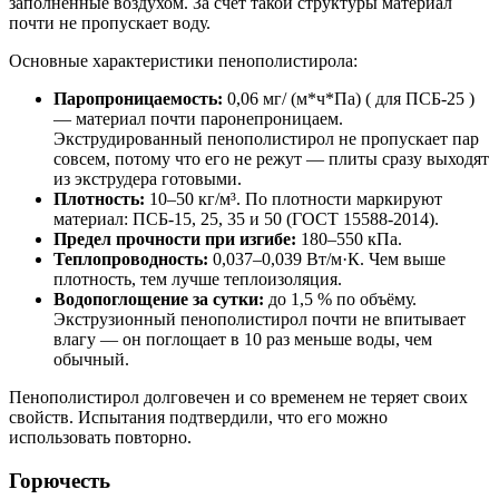
заполненные воздухом. За счёт такой структуры материал
почти не пропускает воду.
Основные характеристики пенополистирола:
Паропроницаемость:
0,06 мг/ (м*ч*Па) ( для ПСБ-25 )
— материал почти паронепроницаем.
Экструдированный пенополистирол не пропускает пар
совсем, потому что его не режут — плиты сразу выходят
из экструдера готовыми.
Плотность:
10–50 кг/м³. По плотности маркируют
материал: ПСБ-15, 25, 35 и 50 (ГОСТ 15588-2014).
Предел прочности при изгибе:
180–550 кПа.
Теплопроводность:
0,037–0,039 Вт/м·К. Чем выше
плотность, тем лучше теплоизоляция.
Водопоглощение за сутки:
до 1,5 % по объёму.
Экструзионный пенополистирол почти не впитывает
влагу — он поглощает в 10 раз меньше воды, чем
обычный.
Пенополистирол долговечен и со временем не теряет своих
свойств. Испытания подтвердили, что его можно
использовать повторно.
Горючесть