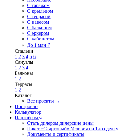
С гаражом
С крыльцом
С террасой
С навесом
С балконом
С эркером
С кабинетом
До 1 млн ₽
Спальни
1
2
3
4
5
6
Санузлы
1
2
3
4
Балконы
1
2
Террасы
1
2
Каталог
Все проекты →
Построено
Калькулятор
Партнёрам
Стать дилером
дилерские цены
Пакет «Стартовый»
Условия на 1-ю сделку
Документы и сертификаты