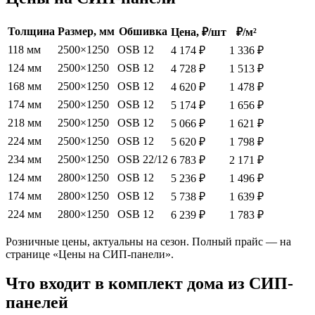
Толщина
Размер, мм
Обшивка
Цена, ₽/шт
₽/м²
118 мм
2500×1250
OSB 12
4 174 ₽
1 336 ₽
124 мм
2500×1250
OSB 12
4 728 ₽
1 513 ₽
168 мм
2500×1250
OSB 12
4 620 ₽
1 478 ₽
174 мм
2500×1250
OSB 12
5 174 ₽
1 656 ₽
218 мм
2500×1250
OSB 12
5 066 ₽
1 621 ₽
224 мм
2500×1250
OSB 12
5 620 ₽
1 798 ₽
234 мм
2500×1250
OSB 22/12
6 783 ₽
2 171 ₽
124 мм
2800×1250
OSB 12
5 236 ₽
1 496 ₽
174 мм
2800×1250
OSB 12
5 738 ₽
1 639 ₽
224 мм
2800×1250
OSB 12
6 239 ₽
1 783 ₽
Розничные цены, актуальны на сезон. Полный прайс — на
странице «Цены на СИП-панели».
Что входит в комплект дома из СИП-
панелей