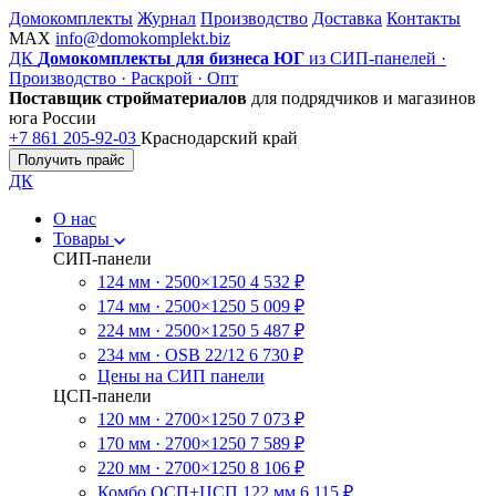
Домокомплекты
Журнал
Производство
Доставка
Контакты
MAX
info@domokomplekt.biz
ДК
Домокомплекты для бизнеса ЮГ
из СИП-панелей ·
Производство · Раскрой · Опт
Поставщик стройматериалов
для подрядчиков и магазинов
юга России
+7 861 205-92-03
Краснодарский край
Получить прайс
ДК
О нас
Товары
СИП-панели
124 мм · 2500×1250
4 532 ₽
174 мм · 2500×1250
5 009 ₽
224 мм · 2500×1250
5 487 ₽
234 мм · OSB 22/12
6 730 ₽
Цены на СИП панели
ЦСП-панели
120 мм · 2700×1250
7 073 ₽
170 мм · 2700×1250
7 589 ₽
220 мм · 2700×1250
8 106 ₽
Комбо ОСП+ЦСП 122 мм
6 115 ₽