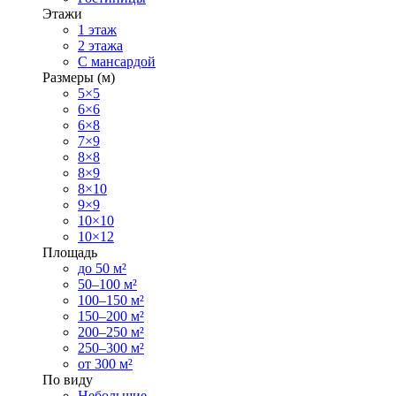
Этажи
1 этаж
2 этажа
С мансардой
Размеры (м)
5×5
6×6
6×8
7×9
8×8
8×9
8×10
9×9
10×10
10×12
Площадь
до 50 м²
50–100 м²
100–150 м²
150–200 м²
200–250 м²
250–300 м²
от 300 м²
По виду
Небольшие