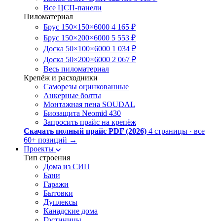
Все ЦСП-панели
Пиломатериал
Брус 150×150×6000
4 165 ₽
Брус 150×200×6000
5 553 ₽
Доска 50×100×6000
1 034 ₽
Доска 50×200×6000
2 067 ₽
Весь пиломатериал
Крепёж и расходники
Саморезы оцинкованные
Анкерные болты
Монтажная пена SOUDAL
Биозащита Neomid 430
Запросить прайс на крепёж
Скачать полный прайс PDF (2026)
4 страницы · все
60+ позиций
→
Проекты
Тип строения
Дома из СИП
Бани
Гаражи
Бытовки
Дуплексы
Канадские дома
Гостиницы