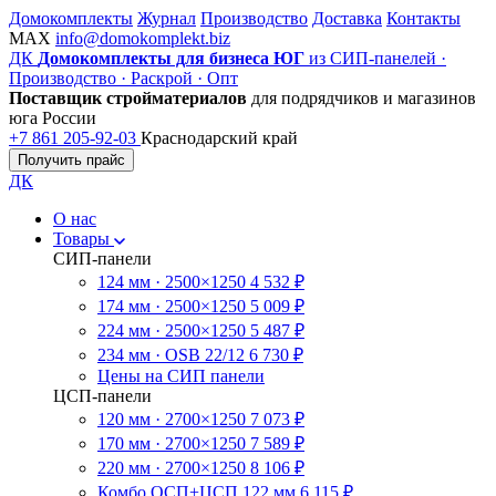
Домокомплекты
Журнал
Производство
Доставка
Контакты
MAX
info@domokomplekt.biz
ДК
Домокомплекты для бизнеса ЮГ
из СИП-панелей ·
Производство · Раскрой · Опт
Поставщик стройматериалов
для подрядчиков и магазинов
юга России
+7 861 205-92-03
Краснодарский край
Получить прайс
ДК
О нас
Товары
СИП-панели
124 мм · 2500×1250
4 532 ₽
174 мм · 2500×1250
5 009 ₽
224 мм · 2500×1250
5 487 ₽
234 мм · OSB 22/12
6 730 ₽
Цены на СИП панели
ЦСП-панели
120 мм · 2700×1250
7 073 ₽
170 мм · 2700×1250
7 589 ₽
220 мм · 2700×1250
8 106 ₽
Комбо ОСП+ЦСП 122 мм
6 115 ₽