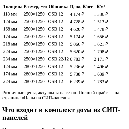
Толщина
Размер, мм
Обшивка
Цена, ₽/шт
₽/м²
118 мм
2500×1250
OSB 12
4 174 ₽
1 336 ₽
124 мм
2500×1250
OSB 12
4 728 ₽
1 513 ₽
168 мм
2500×1250
OSB 12
4 620 ₽
1 478 ₽
174 мм
2500×1250
OSB 12
5 174 ₽
1 656 ₽
218 мм
2500×1250
OSB 12
5 066 ₽
1 621 ₽
224 мм
2500×1250
OSB 12
5 620 ₽
1 798 ₽
234 мм
2500×1250
OSB 22/12
6 783 ₽
2 171 ₽
124 мм
2800×1250
OSB 12
5 236 ₽
1 496 ₽
174 мм
2800×1250
OSB 12
5 738 ₽
1 639 ₽
224 мм
2800×1250
OSB 12
6 239 ₽
1 783 ₽
Розничные цены, актуальны на сезон. Полный прайс — на
странице «Цены на СИП-панели».
Что входит в комплект дома из СИП-
панелей