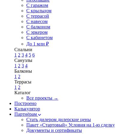
С гаражом
С крыльцом
С террасой
С навесом
С балконом
С эркером
С кабинетом
До 1 млн ₽
Спальни
1
2
3
4
5
6
Санузлы
1
2
3
4
Балконы
1
2
Террасы
1
2
Каталог
Все проекты →
Построено
Калькулятор
Партнёрам
Стать дилером
дилерские цены
Пакет «Стартовый»
Условия на 1-ю сделку
Документы и сертификаты