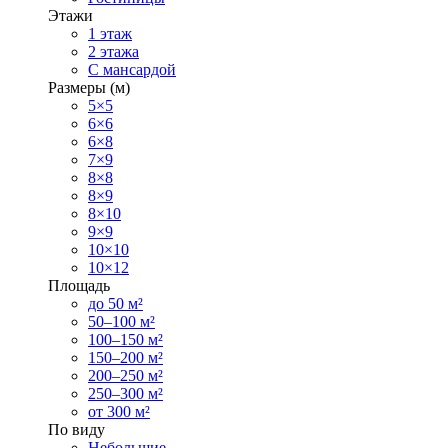
Этажи
1 этаж
2 этажа
С мансардой
Размеры (м)
5×5
6×6
6×8
7×9
8×8
8×9
8×10
9×9
10×10
10×12
Площадь
до 50 м²
50–100 м²
100–150 м²
150–200 м²
200–250 м²
250–300 м²
от 300 м²
По виду
Небольшие