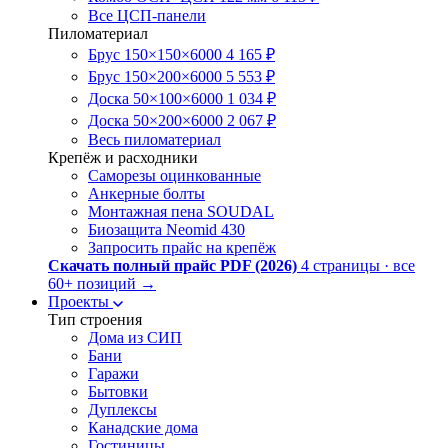
Все ЦСП-панели
Пиломатериал
Брус 150×150×6000
4 165 ₽
Брус 150×200×6000
5 553 ₽
Доска 50×100×6000
1 034 ₽
Доска 50×200×6000
2 067 ₽
Весь пиломатериал
Крепёж и расходники
Саморезы оцинкованные
Анкерные болты
Монтажная пена SOUDAL
Биозащита Neomid 430
Запросить прайс на крепёж
Скачать полный прайс PDF (2026)
4 страницы · все
60+ позиций
→
Проекты
Тип строения
Дома из СИП
Бани
Гаражи
Бытовки
Дуплексы
Канадские дома
Гостиницы