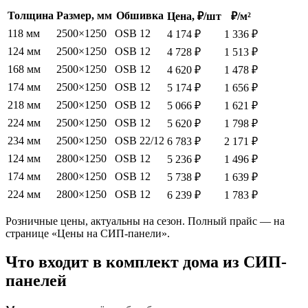
Толщина
Размер, мм
Обшивка
Цена, ₽/шт
₽/м²
118 мм
2500×1250
OSB 12
4 174 ₽
1 336 ₽
124 мм
2500×1250
OSB 12
4 728 ₽
1 513 ₽
168 мм
2500×1250
OSB 12
4 620 ₽
1 478 ₽
174 мм
2500×1250
OSB 12
5 174 ₽
1 656 ₽
218 мм
2500×1250
OSB 12
5 066 ₽
1 621 ₽
224 мм
2500×1250
OSB 12
5 620 ₽
1 798 ₽
234 мм
2500×1250
OSB 22/12
6 783 ₽
2 171 ₽
124 мм
2800×1250
OSB 12
5 236 ₽
1 496 ₽
174 мм
2800×1250
OSB 12
5 738 ₽
1 639 ₽
224 мм
2800×1250
OSB 12
6 239 ₽
1 783 ₽
Розничные цены, актуальны на сезон. Полный прайс — на
странице «Цены на СИП-панели».
Что входит в комплект дома из СИП-
панелей