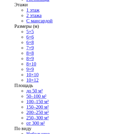
Этажи
1 этаж
2 этажа
С мансардой
Размеры (м)
5×5
6×6
6×8
7×9
8×8
8×9
8×10
9×9
10×10
10×12
Площадь
до 50 м²
50–100 м²
100–150 м²
150–200 м²
200–250 м²
250–300 м²
от 300 м²
По виду
Небольшие