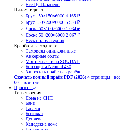
Все ЦСП-панели
Пиломатериал
Брус 150×150×6000
4 165 ₽
Брус 150×200×6000
5 553 ₽
Доска 50×100×6000
1 034 ₽
Доска 50×200×6000
2 067 ₽
Весь пиломатериал
Крепёж и расходники
Саморезы оцинкованные
Анкерные болты
Монтажная пена SOUDAL
Биозащита Neomid 430
Запросить прайс на крепёж
Скачать полный прайс PDF (2026)
4 страницы · все
60+ позиций
→
Проекты
Тип строения
Дома из СИП
Бани
Гаражи
Бытовки
Дуплексы
Канадские дома
Гостиницы