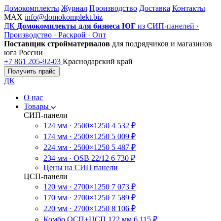
Домокомплекты
Журнал
Производство
Доставка
Контакты
MAX
info@domokomplekt.biz
ДК
Домокомплекты для бизнеса ЮГ
из СИП-панелей ·
Производство · Раскрой · Опт
Поставщик стройматериалов
для подрядчиков и магазинов
юга России
+7 861 205-92-03
Краснодарский край
Получить прайс
ДК
О нас
Товары
СИП-панели
124 мм · 2500×1250
4 532 ₽
174 мм · 2500×1250
5 009 ₽
224 мм · 2500×1250
5 487 ₽
234 мм · OSB 22/12
6 730 ₽
Цены на СИП панели
ЦСП-панели
120 мм · 2700×1250
7 073 ₽
170 мм · 2700×1250
7 589 ₽
220 мм · 2700×1250
8 106 ₽
Комбо ОСП+ЦСП 122 мм
6 115 ₽