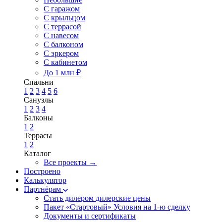
С гаражом
С крыльцом
С террасой
С навесом
С балконом
С эркером
С кабинетом
До 1 млн ₽
Спальни
1
2
3
4
5
6
Санузлы
1
2
3
4
Балконы
1
2
Террасы
1
2
Каталог
Все проекты →
Построено
Калькулятор
Партнёрам
Стать дилером
дилерские цены
Пакет «Стартовый»
Условия на 1-ю сделку
Документы и сертификаты