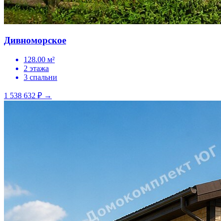
Дивноморское
128.00 м²
2 этажа
3 спальни
1 538 632 ₽
→