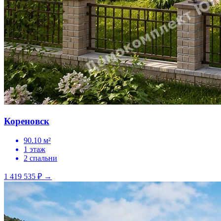
Кореновск
90.10 м²
1 этаж
2 спальни
1 419 535 ₽
→