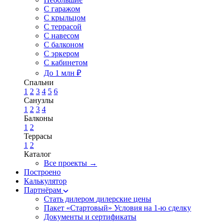
С гаражом
С крыльцом
С террасой
С навесом
С балконом
С эркером
С кабинетом
До 1 млн ₽
Спальни
1
2
3
4
5
6
Санузлы
1
2
3
4
Балконы
1
2
Террасы
1
2
Каталог
Все проекты →
Построено
Калькулятор
Партнёрам
Стать дилером
дилерские цены
Пакет «Стартовый»
Условия на 1-ю сделку
Документы и сертификаты