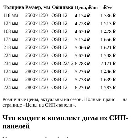
Толщина
Размер, мм
Обшивка
Цена, ₽/шт
₽/м²
118 мм
2500×1250
OSB 12
4 174 ₽
1 336 ₽
124 мм
2500×1250
OSB 12
4 728 ₽
1 513 ₽
168 мм
2500×1250
OSB 12
4 620 ₽
1 478 ₽
174 мм
2500×1250
OSB 12
5 174 ₽
1 656 ₽
218 мм
2500×1250
OSB 12
5 066 ₽
1 621 ₽
224 мм
2500×1250
OSB 12
5 620 ₽
1 798 ₽
234 мм
2500×1250
OSB 22/12
6 783 ₽
2 171 ₽
124 мм
2800×1250
OSB 12
5 236 ₽
1 496 ₽
174 мм
2800×1250
OSB 12
5 738 ₽
1 639 ₽
224 мм
2800×1250
OSB 12
6 239 ₽
1 783 ₽
Розничные цены, актуальны на сезон. Полный прайс — на
странице «Цены на СИП-панели».
Что входит в комплект дома из СИП-
панелей