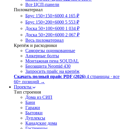
Все ЦСП-панели
Пиломатериал
Брус 150×150×6000
4 165 ₽
Брус 150×200×6000
5 553 ₽
Доска 50×100×6000
1 034 ₽
Доска 50×200×6000
2 067 ₽
Весь пиломатериал
Крепёж и расходники
Саморезы оцинкованные
Анкерные болты
Монтажная пена SOUDAL
Биозащита Neomid 430
Запросить прайс на крепёж
Скачать полный прайс PDF (2026)
4 страницы · все
60+ позиций
→
Проекты
Тип строения
Дома из СИП
Бани
Гаражи
Бытовки
Дуплексы
Канадские дома
Гостиницы