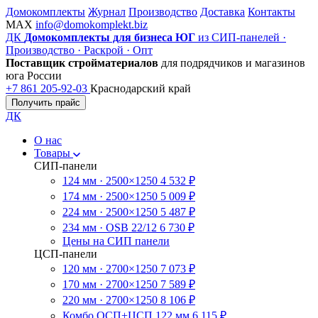
Домокомплекты
Журнал
Производство
Доставка
Контакты
MAX
info@domokomplekt.biz
ДК
Домокомплекты для бизнеса ЮГ
из СИП-панелей ·
Производство · Раскрой · Опт
Поставщик стройматериалов
для подрядчиков и магазинов
юга России
+7 861 205-92-03
Краснодарский край
Получить прайс
ДК
О нас
Товары
СИП-панели
124 мм · 2500×1250
4 532 ₽
174 мм · 2500×1250
5 009 ₽
224 мм · 2500×1250
5 487 ₽
234 мм · OSB 22/12
6 730 ₽
Цены на СИП панели
ЦСП-панели
120 мм · 2700×1250
7 073 ₽
170 мм · 2700×1250
7 589 ₽
220 мм · 2700×1250
8 106 ₽
Комбо ОСП+ЦСП 122 мм
6 115 ₽