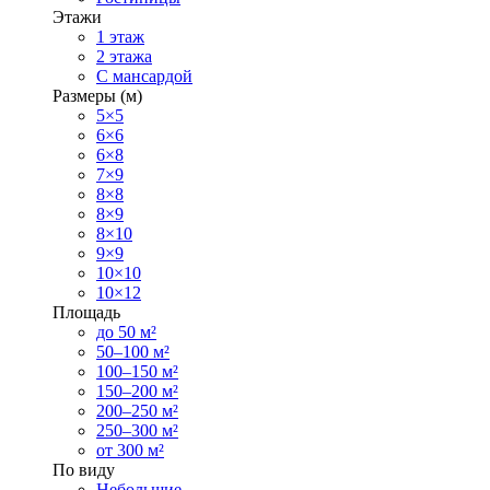
Этажи
1 этаж
2 этажа
С мансардой
Размеры (м)
5×5
6×6
6×8
7×9
8×8
8×9
8×10
9×9
10×10
10×12
Площадь
до 50 м²
50–100 м²
100–150 м²
150–200 м²
200–250 м²
250–300 м²
от 300 м²
По виду
Небольшие