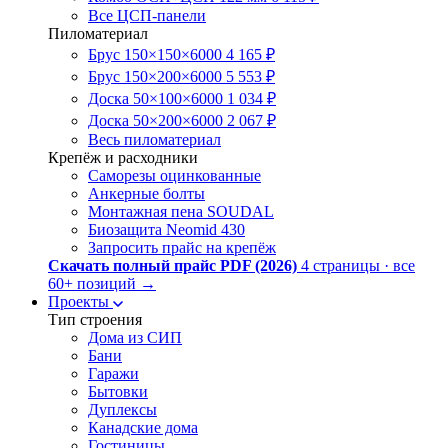
Все ЦСП-панели
Пиломатериал
Брус 150×150×6000
4 165 ₽
Брус 150×200×6000
5 553 ₽
Доска 50×100×6000
1 034 ₽
Доска 50×200×6000
2 067 ₽
Весь пиломатериал
Крепёж и расходники
Саморезы оцинкованные
Анкерные болты
Монтажная пена SOUDAL
Биозащита Neomid 430
Запросить прайс на крепёж
Скачать полный прайс PDF (2026)
4 страницы · все
60+ позиций
→
Проекты
Тип строения
Дома из СИП
Бани
Гаражи
Бытовки
Дуплексы
Канадские дома
Гостиницы