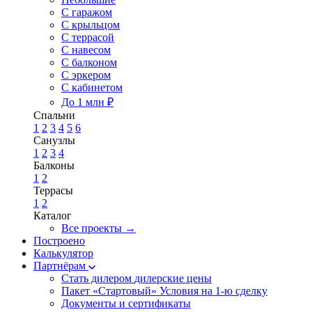
С гаражом
С крыльцом
С террасой
С навесом
С балконом
С эркером
С кабинетом
До 1 млн ₽
Спальни
1
2
3
4
5
6
Санузлы
1
2
3
4
Балконы
1
2
Террасы
1
2
Каталог
Все проекты →
Построено
Калькулятор
Партнёрам
Стать дилером
дилерские цены
Пакет «Стартовый»
Условия на 1-ю сделку
Документы и сертификаты