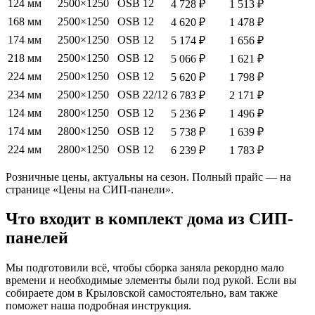
124 мм
2500×1250
OSB 12
4 728 ₽
1 513 ₽
168 мм
2500×1250
OSB 12
4 620 ₽
1 478 ₽
174 мм
2500×1250
OSB 12
5 174 ₽
1 656 ₽
218 мм
2500×1250
OSB 12
5 066 ₽
1 621 ₽
224 мм
2500×1250
OSB 12
5 620 ₽
1 798 ₽
234 мм
2500×1250
OSB 22/12
6 783 ₽
2 171 ₽
124 мм
2800×1250
OSB 12
5 236 ₽
1 496 ₽
174 мм
2800×1250
OSB 12
5 738 ₽
1 639 ₽
224 мм
2800×1250
OSB 12
6 239 ₽
1 783 ₽
Розничные цены, актуальны на сезон. Полный прайс — на
странице «Цены на СИП-панели».
Что входит в комплект дома из СИП-
панелей
Мы подготовили всё, чтобы сборка заняла рекордно мало
времени и необходимые элементы были под рукой. Если вы
собираете дом в Крыловской самостоятельно, вам также
поможет наша подробная инструкция.