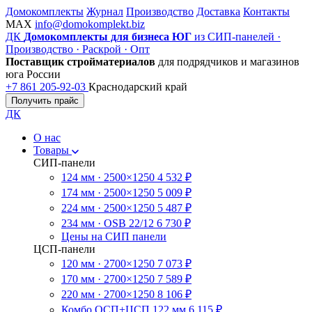
Домокомплекты
Журнал
Производство
Доставка
Контакты
MAX
info@domokomplekt.biz
ДК
Домокомплекты для бизнеса ЮГ
из СИП-панелей ·
Производство · Раскрой · Опт
Поставщик стройматериалов
для подрядчиков и магазинов
юга России
+7 861 205-92-03
Краснодарский край
Получить прайс
ДК
О нас
Товары
СИП-панели
124 мм · 2500×1250
4 532 ₽
174 мм · 2500×1250
5 009 ₽
224 мм · 2500×1250
5 487 ₽
234 мм · OSB 22/12
6 730 ₽
Цены на СИП панели
ЦСП-панели
120 мм · 2700×1250
7 073 ₽
170 мм · 2700×1250
7 589 ₽
220 мм · 2700×1250
8 106 ₽
Комбо ОСП+ЦСП 122 мм
6 115 ₽