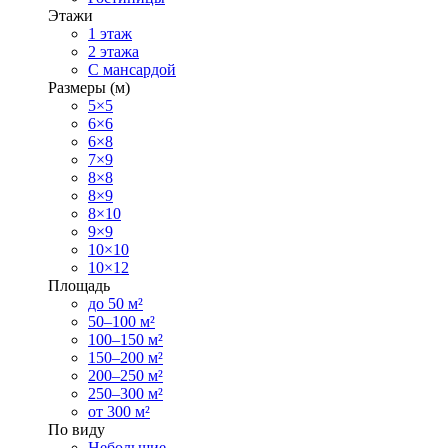
Этажи
1 этаж
2 этажа
С мансардой
Размеры (м)
5×5
6×6
6×8
7×9
8×8
8×9
8×10
9×9
10×10
10×12
Площадь
до 50 м²
50–100 м²
100–150 м²
150–200 м²
200–250 м²
250–300 м²
от 300 м²
По виду
Небольшие