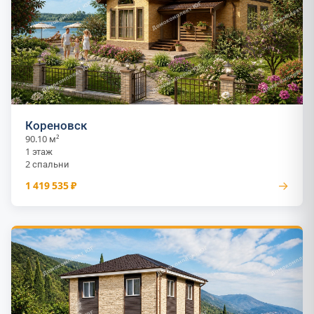
Кореновск
90.10 м²
1 этаж
2 спальни
→
1 419 535 ₽