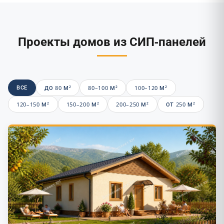
Проекты домов из СИП-панелей
ВСЕ
ДО 80 М²
80–100 М²
100–120 М²
120–150 М²
150–200 М²
200–250 М²
ОТ 250 М²