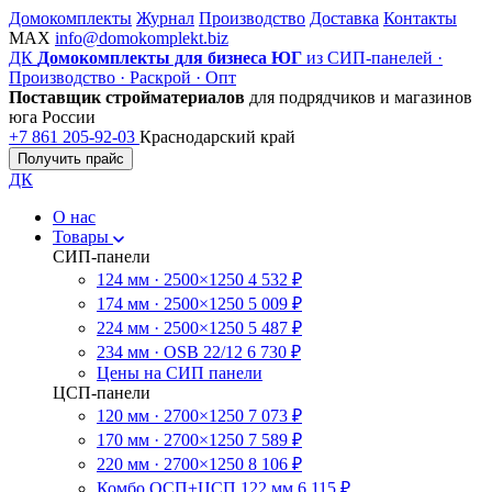
Домокомплекты
Журнал
Производство
Доставка
Контакты
MAX
info@domokomplekt.biz
ДК
Домокомплекты для бизнеса ЮГ
из СИП-панелей ·
Производство · Раскрой · Опт
Поставщик стройматериалов
для подрядчиков и магазинов
юга России
+7 861 205-92-03
Краснодарский край
Получить прайс
ДК
О нас
Товары
СИП-панели
124 мм · 2500×1250
4 532 ₽
174 мм · 2500×1250
5 009 ₽
224 мм · 2500×1250
5 487 ₽
234 мм · OSB 22/12
6 730 ₽
Цены на СИП панели
ЦСП-панели
120 мм · 2700×1250
7 073 ₽
170 мм · 2700×1250
7 589 ₽
220 мм · 2700×1250
8 106 ₽
Комбо ОСП+ЦСП 122 мм
6 115 ₽