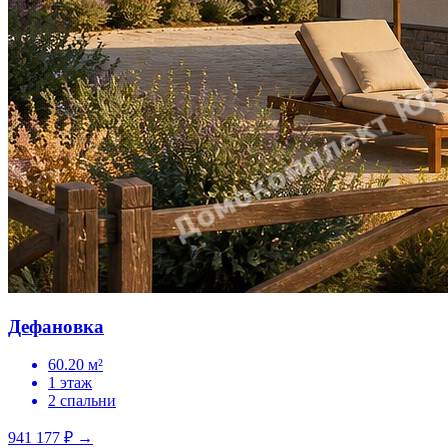
Дефановка
60.20 м²
1 этаж
2 спальни
941 177 ₽
→