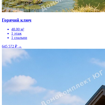
Горячий ключ
48.00 м²
1 этаж
1 спальни
645 572 ₽
→