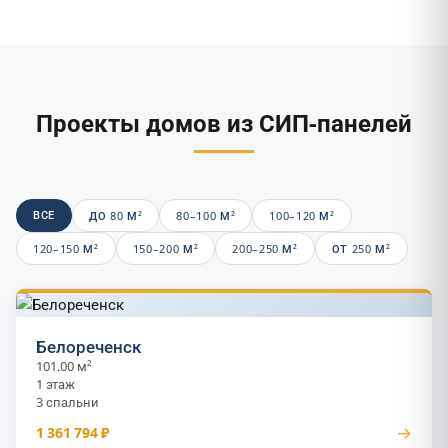
Проекты домов из СИП-панелей
ВСЕ
ДО 80 М²
80–100 М²
100–120 М²
120–150 М²
150–200 М²
200–250 М²
ОТ 250 М²
Белореченск
101.00 м²
1 этаж
3 спальни
→
1 361 794 ₽