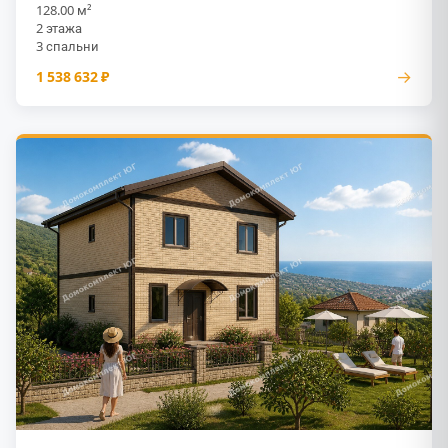
128.00 м²
2 этажа
3 спальни
→
1 538 632 ₽