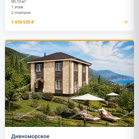
90.10 м²
1 этаж
2 спальни
→
1 419 535 ₽
Дивноморское