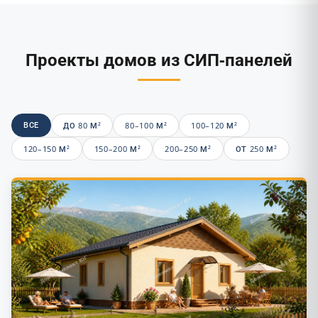
Проекты домов из СИП-панелей
ВСЕ
ДО 80 М²
80–100 М²
100–120 М²
120–150 М²
150–200 М²
200–250 М²
ОТ 250 М²