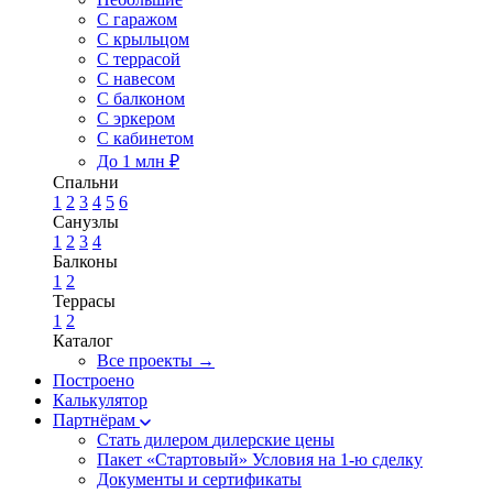
С гаражом
С крыльцом
С террасой
С навесом
С балконом
С эркером
С кабинетом
До 1 млн ₽
Спальни
1
2
3
4
5
6
Санузлы
1
2
3
4
Балконы
1
2
Террасы
1
2
Каталог
Все проекты →
Построено
Калькулятор
Партнёрам
Стать дилером
дилерские цены
Пакет «Стартовый»
Условия на 1-ю сделку
Документы и сертификаты