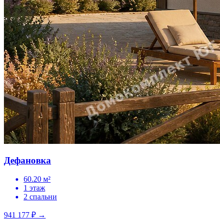
Дефановка
60.20 м²
1 этаж
2 спальни
941 177 ₽
→