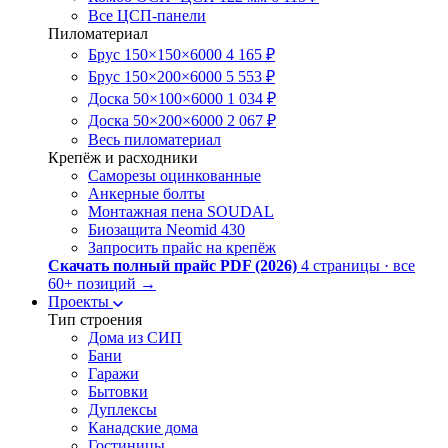
Все ЦСП-панели
Пиломатериал
Брус 150×150×6000
4 165 ₽
Брус 150×200×6000
5 553 ₽
Доска 50×100×6000
1 034 ₽
Доска 50×200×6000
2 067 ₽
Весь пиломатериал
Крепёж и расходники
Саморезы оцинкованные
Анкерные болты
Монтажная пена SOUDAL
Биозащита Neomid 430
Запросить прайс на крепёж
Скачать полный прайс PDF (2026)
4 страницы · все
60+ позиций
→
Проекты
Тип строения
Дома из СИП
Бани
Гаражи
Бытовки
Дуплексы
Канадские дома
Гостиницы