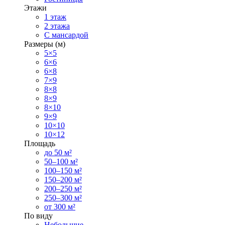
Этажи
1 этаж
2 этажа
С мансардой
Размеры (м)
5×5
6×6
6×8
7×9
8×8
8×9
8×10
9×9
10×10
10×12
Площадь
до 50 м²
50–100 м²
100–150 м²
150–200 м²
200–250 м²
250–300 м²
от 300 м²
По виду
Небольшие