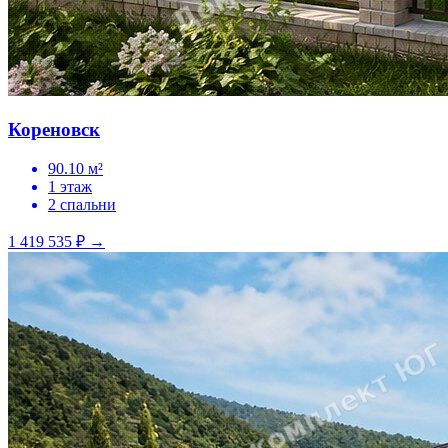
Кореновск
90.10 м²
1 этаж
2 спальни
1 419 535 ₽
→