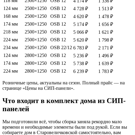
118 мм
2500×1250
OSB 12
4 174 ₽
1 336 ₽
124 мм
2500×1250
OSB 12
4 728 ₽
1 513 ₽
168 мм
2500×1250
OSB 12
4 620 ₽
1 478 ₽
174 мм
2500×1250
OSB 12
5 174 ₽
1 656 ₽
218 мм
2500×1250
OSB 12
5 066 ₽
1 621 ₽
224 мм
2500×1250
OSB 12
5 620 ₽
1 798 ₽
234 мм
2500×1250
OSB 22/12
6 783 ₽
2 171 ₽
124 мм
2800×1250
OSB 12
5 236 ₽
1 496 ₽
174 мм
2800×1250
OSB 12
5 738 ₽
1 639 ₽
224 мм
2800×1250
OSB 12
6 239 ₽
1 783 ₽
Розничные цены, актуальны на сезон. Полный прайс — на
странице «Цены на СИП-панели».
Что входит в комплект дома из СИП-
панелей
Мы подготовили всё, чтобы сборка заняла рекордно мало
времени и необходимые элементы были под рукой. Если вы
собираете дом в Старовеличковской самостоятельно, вам