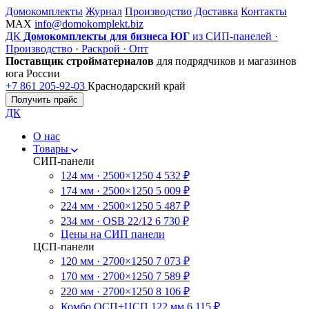
Домокомплекты
Журнал
Производство
Доставка
Контакты
MAX
info@domokomplekt.biz
ДК
Домокомплекты для бизнеса ЮГ
из СИП-панелей ·
Производство · Раскрой · Опт
Поставщик стройматериалов
для подрядчиков и магазинов
юга России
+7 861 205-92-03
Краснодарский край
Получить прайс
ДК
О нас
Товары
СИП-панели
124 мм · 2500×1250
4 532 ₽
174 мм · 2500×1250
5 009 ₽
224 мм · 2500×1250
5 487 ₽
234 мм · OSB 22/12
6 730 ₽
Цены на СИП панели
ЦСП-панели
120 мм · 2700×1250
7 073 ₽
170 мм · 2700×1250
7 589 ₽
220 мм · 2700×1250
8 106 ₽
Комбо ОСП+ЦСП 122 мм
6 115 ₽