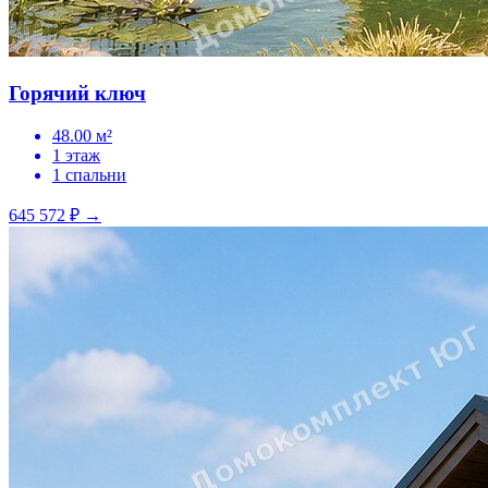
Горячий ключ
48.00 м²
1 этаж
1 спальни
645 572 ₽
→