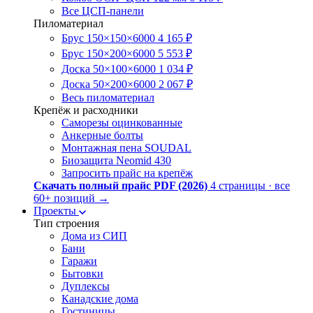
Все ЦСП-панели
Пиломатериал
Брус 150×150×6000
4 165 ₽
Брус 150×200×6000
5 553 ₽
Доска 50×100×6000
1 034 ₽
Доска 50×200×6000
2 067 ₽
Весь пиломатериал
Крепёж и расходники
Саморезы оцинкованные
Анкерные болты
Монтажная пена SOUDAL
Биозащита Neomid 430
Запросить прайс на крепёж
Скачать полный прайс PDF (2026)
4 страницы · все
60+ позиций
→
Проекты
Тип строения
Дома из СИП
Бани
Гаражи
Бытовки
Дуплексы
Канадские дома
Гостиницы