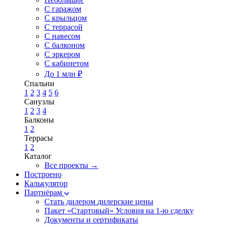
С гаражом
С крыльцом
С террасой
С навесом
С балконом
С эркером
С кабинетом
До 1 млн ₽
Спальни
1
2
3
4
5
6
Санузлы
1
2
3
4
Балконы
1
2
Террасы
1
2
Каталог
Все проекты →
Построено
Калькулятор
Партнёрам
Стать дилером
дилерские цены
Пакет «Стартовый»
Условия на 1-ю сделку
Документы и сертификаты