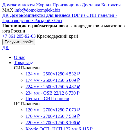
Домокомплекты
Журнал
Производство
Доставка
Контакты
MAX
info@domokomplekt.biz
ДК
Домокомплекты для бизнеса ЮГ
из СИП-панелей ·
Производство · Раскрой · Опт
Поставщик стройматериалов
для подрядчиков и магазинов
юга России
+7 861 205-92-03
Краснодарский край
Получить прайс
ДК
О нас
Товары
СИП-панели
124 мм · 2500×1250
4 532 ₽
174 мм · 2500×1250
5 009 ₽
224 мм · 2500×1250
5 487 ₽
234 мм · OSB 22/12
6 730 ₽
Цены на СИП панели
ЦСП-панели
120 мм · 2700×1250
7 073 ₽
170 мм · 2700×1250
7 589 ₽
220 мм · 2700×1250
8 106 ₽
Комбо ОСП+ЦСП 122 мм
6 115 ₽