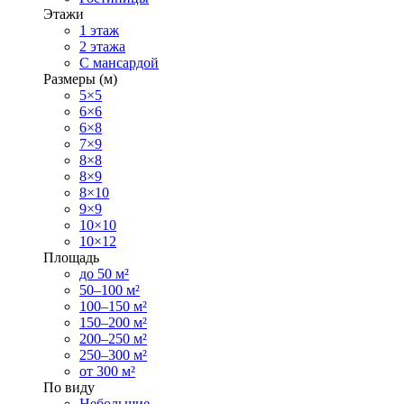
Этажи
1 этаж
2 этажа
С мансардой
Размеры (м)
5×5
6×6
6×8
7×9
8×8
8×9
8×10
9×9
10×10
10×12
Площадь
до 50 м²
50–100 м²
100–150 м²
150–200 м²
200–250 м²
250–300 м²
от 300 м²
По виду
Небольшие