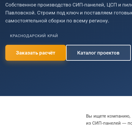
Собственное производство СИП-панелей, ЦСП и пил
Павловской. Строим под ключ и поставляем готов
Скачать полный прайс PDF (2026)
самостоятельной сборки по всему региону.
СПАЛЬНИ
САНУЗЛЫ
4 страницы · все 60+ позиций
1
2
3
4
5
6
1
2
3
4
КРАСНОДАРСКИЙ КРАЙ
Заказать расчёт
Каталог проектов
Вы ищете компанию, 
из СИП-панелей — по