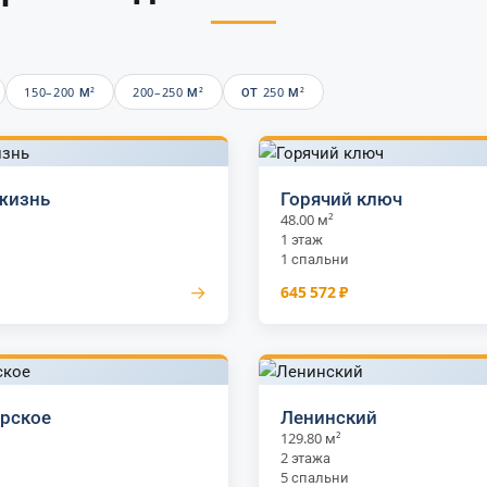
150–200 М²
200–250 М²
ОТ 250 М²
жизнь
Горячий ключ
48.00 м²
1 этаж
1 спальни
→
645 572 ₽
рское
Ленинский
129.80 м²
2 этажа
5 спальни