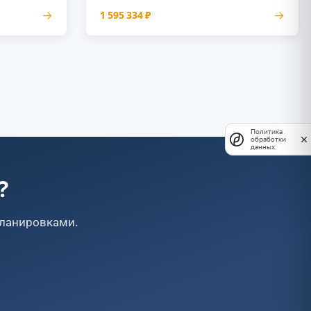
→
→
1 595 334 ₽
Политика
обработки
данных
?
планировками.