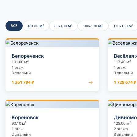
ВСЕ
ДО 80 М²
80–100 М²
100–120 М²
120–150 М²
Белореченск
Весёлая 
101.00 м²
117.40 м²
1 этаж
1 этаж
3 спальни
3 спальни
→
1 361 794 ₽
1 728 674 ₽
Кореновск
Дивномо
90.10 м²
128.00 м²
1 этаж
2 этажа
2 спальни
3 спальни