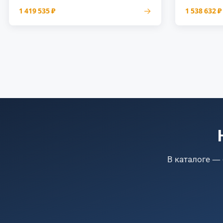
→
1 419 535 ₽
1 538 632 ₽
В каталоге —