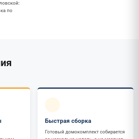
ловской:
вка по
ния
ы
Быстрая сборка
Готовый домокомплект собирается