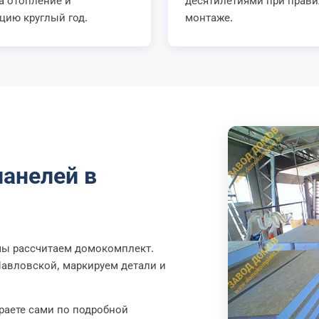
а отопление и
десятилетиями при прав
цию круглый год.
монтаже.
панелей в
 мы рассчитаем домокомплект.
Павловской, маркируем детали и
раете сами по подробной