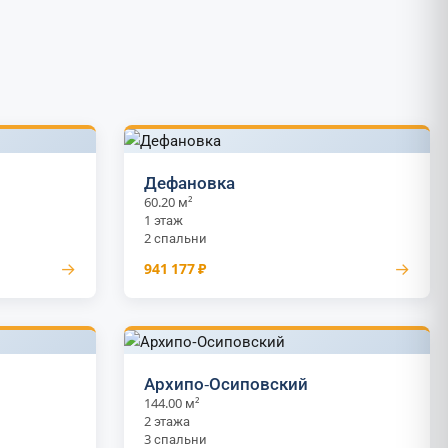
Дефановка
60.20 м²
1 этаж
2 спальни
→
→
941 177 ₽
Архипо-Осиповский
144.00 м²
2 этажа
3 спальни