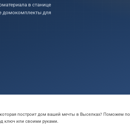
10×10
оматериала в станице
10×12
ые домокомплекты для
БАЛКОНЫ
ТЕРРАСЫ
1
2
1
2
которая построит дом вашей мечты в Выселках? Поможем по
д ключ или своими руками.