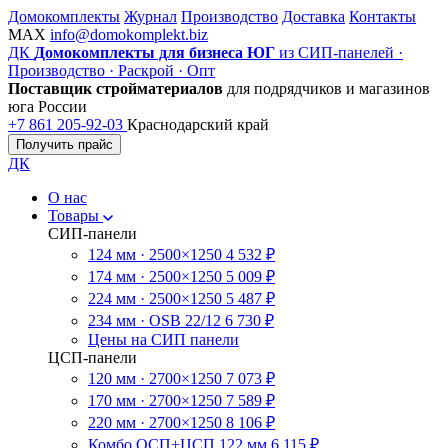
Домокомплекты
Журнал
Производство
Доставка
Контакты
MAX
info@domokomplekt.biz
ДК
Домокомплекты для бизнеса ЮГ
из СИП-панелей ·
Производство · Раскрой · Опт
Поставщик стройматериалов
для подрядчиков и магазинов
юга России
+7 861 205-92-03
Краснодарский край
Получить прайс
ДК
О нас
Товары
СИП-панели
124 мм · 2500×1250
4 532 ₽
174 мм · 2500×1250
5 009 ₽
224 мм · 2500×1250
5 487 ₽
234 мм · OSB 22/12
6 730 ₽
Цены на СИП панели
ЦСП-панели
120 мм · 2700×1250
7 073 ₽
170 мм · 2700×1250
7 589 ₽
220 мм · 2700×1250
8 106 ₽
Комбо ОСП+ЦСП 122 мм
6 115 ₽