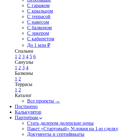
С гаражом
С крыльцом
С террасой
С навесом
С балконом
С эркером
С кабинетом
До 1 млн ₽
Спальни
1
2
3
4
5
6
Санузлы
1
2
3
4
Балконы
1
2
Террасы
1
2
Каталог
Все проекты →
Построено
Калькулятор
Партнёрам
Стать дилером
дилерские цены
Пакет «Стартовый»
Условия на 1-ю сделку
Документы и сертификаты