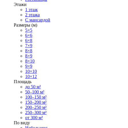
Этажи
1 этаж
2 этажа
С мансардой
Размеры (м)
5×5
6×6
6×8
7×9
8×8
8×9
8×10
9×9
10×10
10×12
Площадь
до 50 м²
50–100 м²
100–150 м²
150–200 м²
200–250 м²
250–300 м²
от 300 м²
По виду
Небольшие