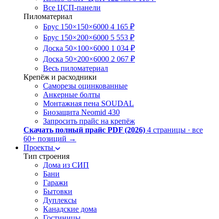
Все ЦСП-панели
Пиломатериал
Брус 150×150×6000
4 165 ₽
Брус 150×200×6000
5 553 ₽
Доска 50×100×6000
1 034 ₽
Доска 50×200×6000
2 067 ₽
Весь пиломатериал
Крепёж и расходники
Саморезы оцинкованные
Анкерные болты
Монтажная пена SOUDAL
Биозащита Neomid 430
Запросить прайс на крепёж
Скачать полный прайс PDF (2026)
4 страницы · все
60+ позиций
→
Проекты
Тип строения
Дома из СИП
Бани
Гаражи
Бытовки
Дуплексы
Канадские дома
Гостиницы