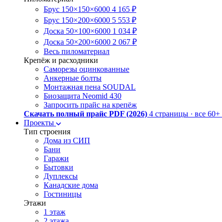
Брус 150×150×6000
4 165 ₽
Брус 150×200×6000
5 553 ₽
Доска 50×100×6000
1 034 ₽
Доска 50×200×6000
2 067 ₽
Весь пиломатериал
Крепёж и расходники
Саморезы оцинкованные
Анкерные болты
Монтажная пена SOUDAL
Биозащита Neomid 430
Запросить прайс на крепёж
Скачать полный прайс PDF (2026)
4 страницы · все 60
Проекты
Тип строения
Дома из СИП
Бани
Гаражи
Бытовки
Дуплексы
Канадские дома
Гостиницы
Этажи
1 этаж
2 этажа