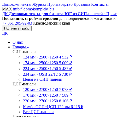
Домокомплекты
Журнал
Производство
Доставка
Контакты
MAX
info@domokomplekt.biz
ДК
Домокомплекты для бизнеса ЮГ
из СИП-панелей · Произ
Поставщик стройматериалов
для подрядчиков и магазинов ю
+7 861 205-92-03
Краснодарский край
Получить прайс
ДК
О нас
Товары
СИП-панели
124 мм · 2500×1250
4 532 ₽
174 мм · 2500×1250
5 009 ₽
224 мм · 2500×1250
5 487 ₽
234 мм · OSB 22/12
6 730 ₽
Цены на СИП панели
ЦСП-панели
120 мм · 2700×1250
7 073 ₽
170 мм · 2700×1250
7 589 ₽
220 мм · 2700×1250
8 106 ₽
Комбо ОСП+ЦСП 122 мм
6 115 ₽
Все ЦСП-панели
Пиломатериал