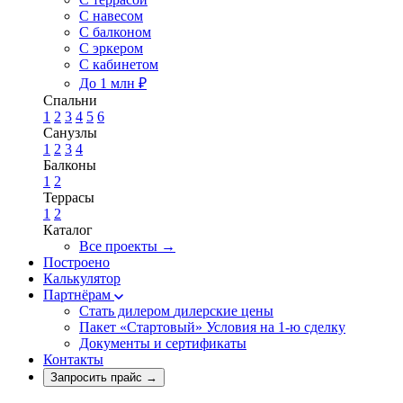
С навесом
С балконом
С эркером
С кабинетом
До 1 млн ₽
Спальни
1
2
3
4
5
6
Санузлы
1
2
3
4
Балконы
1
2
Террасы
1
2
Каталог
Все проекты →
Построено
Калькулятор
Партнёрам
Стать дилером
дилерские цены
Пакет «Стартовый»
Условия на 1-ю сделку
Документы и сертификаты
Контакты
Запросить прайс
→