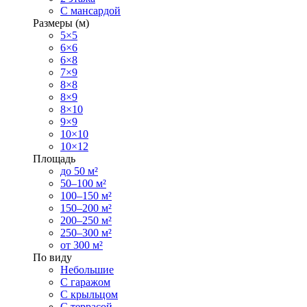
С мансардой
Размеры (м)
5×5
6×6
6×8
7×9
8×8
8×9
8×10
9×9
10×10
10×12
Площадь
до 50 м²
50–100 м²
100–150 м²
150–200 м²
200–250 м²
250–300 м²
от 300 м²
По виду
Небольшие
С гаражом
С крыльцом
С террасой