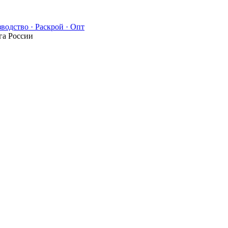
водство · Раскрой · Опт
га России