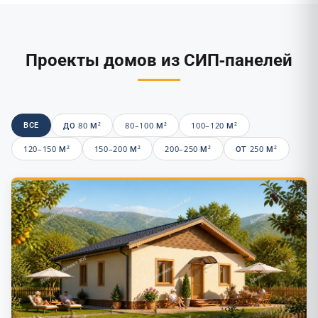
Проекты домов из СИП-панелей
ВСЕ
ДО 80 М²
80–100 М²
100–120 М²
120–150 М²
150–200 М²
200–250 М²
ОТ 250 М²