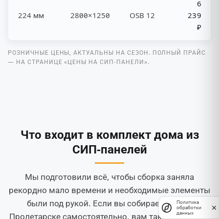
6
224 мм
2800×1250
OSB 12
239
₽
РОЗНИЧНЫЕ ЦЕНЫ, АКТУАЛЬНЫ НА СЕЗОН. ПОЛНЫЙ ПРАЙС
— НА СТРАНИЦЕ «ЦЕНЫ НА СИП-ПАНЕЛИ».
Что входит в комплект дома из
СИП-панелей
Мы подготовили всё, чтобы сборка заняла
рекордно мало времени и необходимые элементы
были под рукой. Если вы собираете дом в
Политика
обработки
данных
Пролетарске самостоятельно, вам также поможет