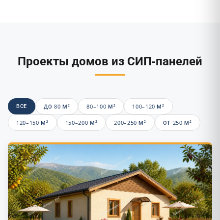
Проекты домов из СИП-панелей
ВСЕ
ДО 80 М²
80–100 М²
100–120 М²
120–150 М²
150–200 М²
200–250 М²
ОТ 250 М²