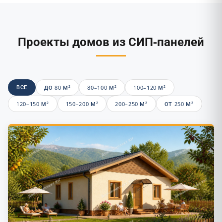
Проекты домов из СИП-панелей
ВСЕ
ДО 80 М²
80–100 М²
100–120 М²
120–150 М²
150–200 М²
200–250 М²
ОТ 250 М²