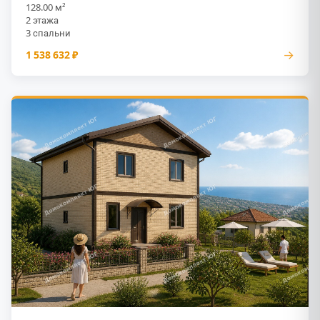
128.00 м²
2 этажа
3 спальни
→
1 538 632 ₽