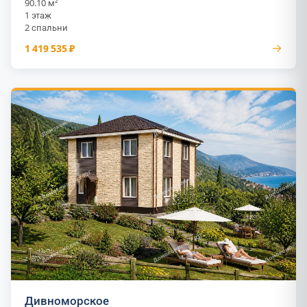
90.10 м²
1 этаж
2 спальни
→
1 419 535 ₽
Дивноморское