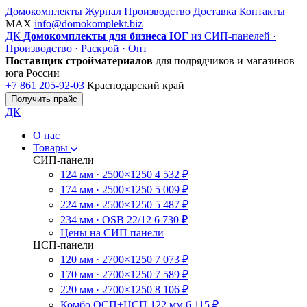
Домокомплекты
Журнал
Производство
Доставка
Контакты
MAX
info@domokomplekt.biz
ДК
Домокомплекты для бизнеса ЮГ
из СИП-панелей ·
Производство · Раскрой · Опт
Поставщик стройматериалов
для подрядчиков и магазинов
юга России
+7 861 205-92-03
Краснодарский край
Получить прайс
ДК
О нас
Товары
СИП-панели
124 мм · 2500×1250
4 532 ₽
174 мм · 2500×1250
5 009 ₽
224 мм · 2500×1250
5 487 ₽
234 мм · OSB 22/12
6 730 ₽
Цены на СИП панели
ЦСП-панели
120 мм · 2700×1250
7 073 ₽
170 мм · 2700×1250
7 589 ₽
220 мм · 2700×1250
8 106 ₽
Комбо ОСП+ЦСП 122 мм
6 115 ₽