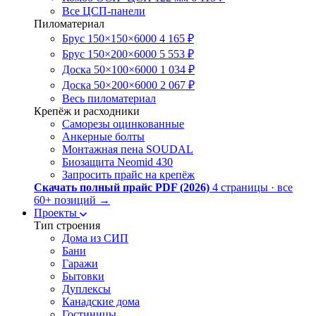
Все ЦСП-панели
Пиломатериал
Брус 150×150×6000
4 165 ₽
Брус 150×200×6000
5 553 ₽
Доска 50×100×6000
1 034 ₽
Доска 50×200×6000
2 067 ₽
Весь пиломатериал
Крепёж и расходники
Саморезы оцинкованные
Анкерные болты
Монтажная пена SOUDAL
Биозащита Neomid 430
Запросить прайс на крепёж
Скачать полный прайс PDF (2026)
4 страницы · все
60+ позиций
→
Проекты
Тип строения
Дома из СИП
Бани
Гаражи
Бытовки
Дуплексы
Канадские дома
Гостиницы