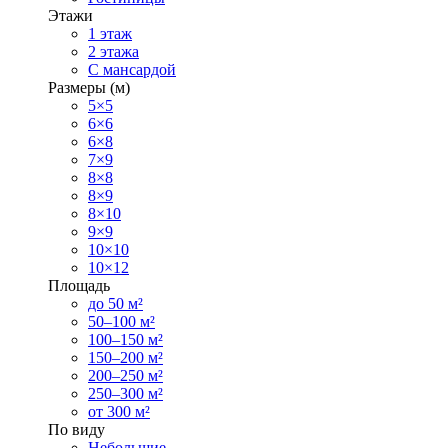
Этажи
1 этаж
2 этажа
С мансардой
Размеры (м)
5×5
6×6
6×8
7×9
8×8
8×9
8×10
9×9
10×10
10×12
Площадь
до 50 м²
50–100 м²
100–150 м²
150–200 м²
200–250 м²
250–300 м²
от 300 м²
По виду
Небольшие