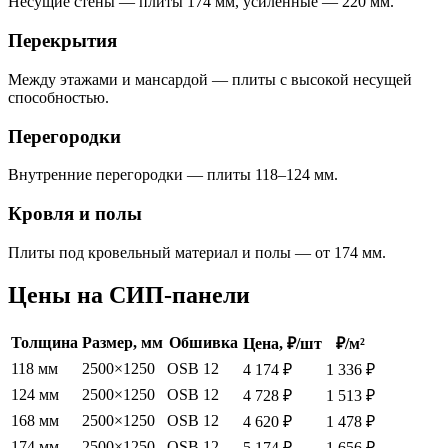
Несущие стены — плиты 174 мм, усиленные — 220 мм.
Перекрытия
Между этажами и мансардой — плиты с высокой несущей
способностью.
Перегородки
Внутренние перегородки — плиты 118–124 мм.
Кровля и полы
Плиты под кровельный материал и полы — от 174 мм.
Цены на СИП-панели
Толщина
Размер, мм
Обшивка
Цена, ₽/шт
₽/м²
118 мм
2500×1250
OSB 12
4 174 ₽
1 336 ₽
124 мм
2500×1250
OSB 12
4 728 ₽
1 513 ₽
168 мм
2500×1250
OSB 12
4 620 ₽
1 478 ₽
174 мм
2500×1250
OSB 12
5 174 ₽
1 656 ₽