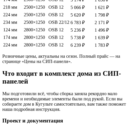
218 мм
2500×1250
OSB 12
5 066 ₽
1 621 ₽
224 мм
2500×1250
OSB 12
5 620 ₽
1 798 ₽
234 мм
2500×1250
OSB 22/12
6 783 ₽
2 171 ₽
124 мм
2800×1250
OSB 12
5 236 ₽
1 496 ₽
174 мм
2800×1250
OSB 12
5 738 ₽
1 639 ₽
224 мм
2800×1250
OSB 12
6 239 ₽
1 783 ₽
Розничные цены, актуальны на сезон. Полный прайс — на
странице «Цены на СИП-панели».
Что входит в комплект дома из СИП-
панелей
Мы подготовили всё, чтобы сборка заняла рекордно мало
времени и необходимые элементы были под рукой. Если вы
собираете дом в Кугульте самостоятельно, вам также поможет
наша подробная инструкция.
Проект и документация