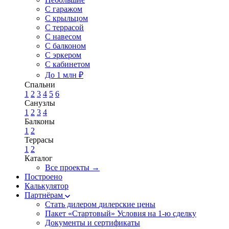
С гаражом
С крыльцом
С террасой
С навесом
С балконом
С эркером
С кабинетом
До 1 млн ₽
Спальни
1
2
3
4
5
6
Санузлы
1
2
3
4
Балконы
1
2
Террасы
1
2
Каталог
Все проекты →
Построено
Калькулятор
Партнёрам
Стать дилером
дилерские цены
Пакет «Стартовый»
Условия на 1-ю сделку
Документы и сертификаты