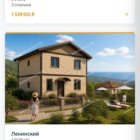
3 спальни
→
1 538 632 ₽
Ленинский
129.80 м²