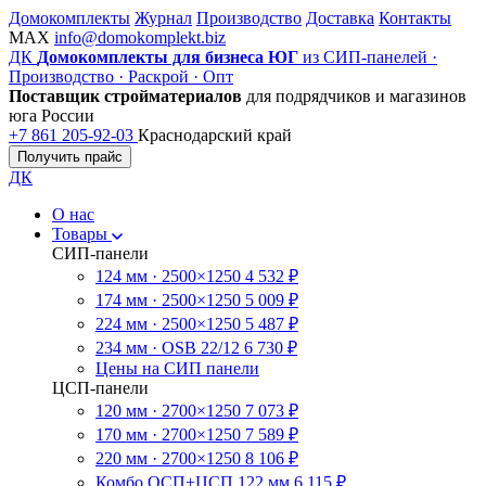
Домокомплекты
Журнал
Производство
Доставка
Контакты
MAX
info@domokomplekt.biz
ДК
Домокомплекты для бизнеса ЮГ
из СИП-панелей ·
Производство · Раскрой · Опт
Поставщик стройматериалов
для подрядчиков и магазинов
юга России
+7 861 205-92-03
Краснодарский край
Получить прайс
ДК
О нас
Товары
СИП-панели
124 мм · 2500×1250
4 532 ₽
174 мм · 2500×1250
5 009 ₽
224 мм · 2500×1250
5 487 ₽
234 мм · OSB 22/12
6 730 ₽
Цены на СИП панели
ЦСП-панели
120 мм · 2700×1250
7 073 ₽
170 мм · 2700×1250
7 589 ₽
220 мм · 2700×1250
8 106 ₽
Комбо ОСП+ЦСП 122 мм
6 115 ₽