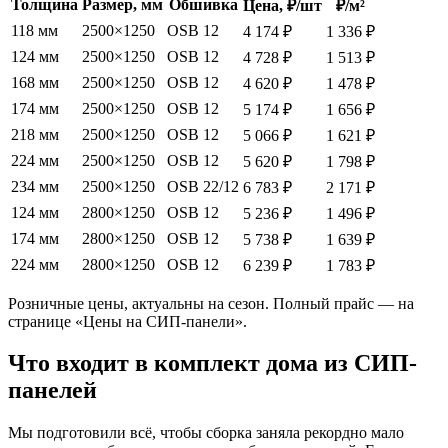
Толщина
Размер, мм
Обшивка
Цена, ₽/шт
₽/м²
118 мм
2500×1250
OSB 12
4 174 ₽
1 336 ₽
124 мм
2500×1250
OSB 12
4 728 ₽
1 513 ₽
168 мм
2500×1250
OSB 12
4 620 ₽
1 478 ₽
174 мм
2500×1250
OSB 12
5 174 ₽
1 656 ₽
218 мм
2500×1250
OSB 12
5 066 ₽
1 621 ₽
224 мм
2500×1250
OSB 12
5 620 ₽
1 798 ₽
234 мм
2500×1250
OSB 22/12
6 783 ₽
2 171 ₽
124 мм
2800×1250
OSB 12
5 236 ₽
1 496 ₽
174 мм
2800×1250
OSB 12
5 738 ₽
1 639 ₽
224 мм
2800×1250
OSB 12
6 239 ₽
1 783 ₽
Розничные цены, актуальны на сезон. Полный прайс — на
странице «Цены на СИП-панели».
Что входит в комплект дома из СИП-
панелей
Мы подготовили всё, чтобы сборка заняла рекордно мало