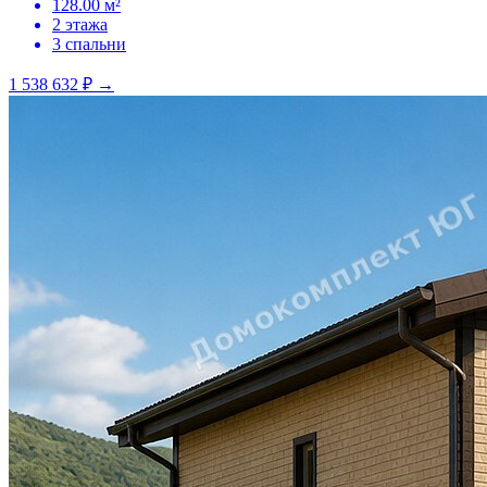
128.00 м²
2 этажа
3 спальни
1 538 632 ₽
→