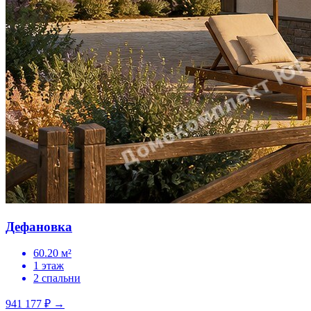
Дефановка
60.20 м²
1 этаж
2 спальни
941 177 ₽
→