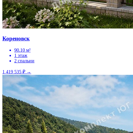
Кореновск
90.10 м²
1 этаж
2 спальни
1 419 535 ₽
→