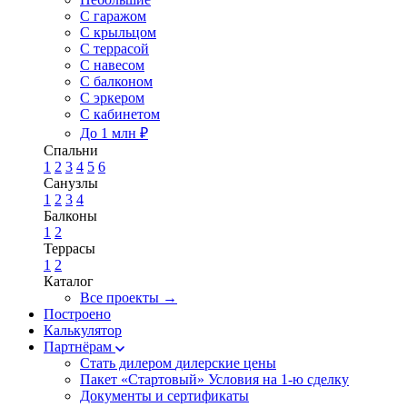
С гаражом
С крыльцом
С террасой
С навесом
С балконом
С эркером
С кабинетом
До 1 млн ₽
Спальни
1
2
3
4
5
6
Санузлы
1
2
3
4
Балконы
1
2
Террасы
1
2
Каталог
Все проекты →
Построено
Калькулятор
Партнёрам
Стать дилером
дилерские цены
Пакет «Стартовый»
Условия на 1-ю сделку
Документы и сертификаты