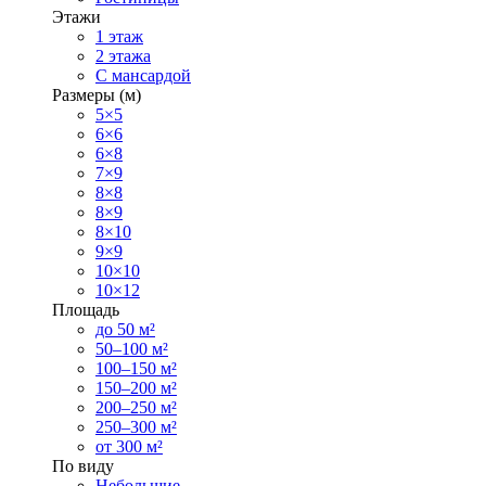
Этажи
1 этаж
2 этажа
С мансардой
Размеры (м)
5×5
6×6
6×8
7×9
8×8
8×9
8×10
9×9
10×10
10×12
Площадь
до 50 м²
50–100 м²
100–150 м²
150–200 м²
200–250 м²
250–300 м²
от 300 м²
По виду
Небольшие