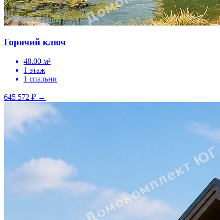
Горячий ключ
48.00 м²
1 этаж
1 спальни
645 572 ₽
→