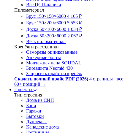
Все ЦСП-панели
Пиломатериал
Брус 150×150×6000
4 165 ₽
Брус 150×200×6000
5 553 ₽
Доска 50×100×6000
1 034 ₽
Доска 50×200×6000
2 067 ₽
Весь пиломатериал
Крепёж и расходники
Саморезы оцинкованные
Анкерные болты
Монтажная пена SOUDAL
Биозащита Neomid 430
Запросить прайс на крепёж
Скачать полный прайс PDF (2026)
4 страницы · все
60+ позиций
→
Проекты
Тип строения
Дома из СИП
Бани
Гаражи
Бытовки
Дуплексы
Канадские дома
Гостиницы